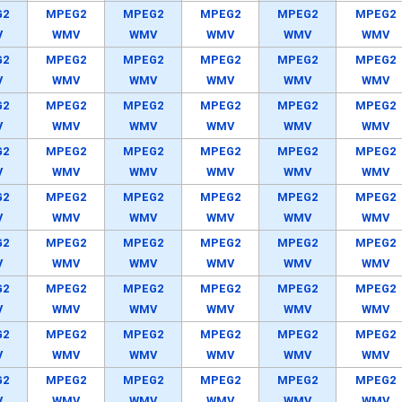
G2
MPEG2
MPEG2
MPEG2
MPEG2
MPEG2
V
WMV
WMV
WMV
WMV
WMV
G2
MPEG2
MPEG2
MPEG2
MPEG2
MPEG2
V
WMV
WMV
WMV
WMV
WMV
G2
MPEG2
MPEG2
MPEG2
MPEG2
MPEG2
V
WMV
WMV
WMV
WMV
WMV
G2
MPEG2
MPEG2
MPEG2
MPEG2
MPEG2
V
WMV
WMV
WMV
WMV
WMV
G2
MPEG2
MPEG2
MPEG2
MPEG2
MPEG2
V
WMV
WMV
WMV
WMV
WMV
G2
MPEG2
MPEG2
MPEG2
MPEG2
MPEG2
V
WMV
WMV
WMV
WMV
WMV
G2
MPEG2
MPEG2
MPEG2
MPEG2
MPEG2
V
WMV
WMV
WMV
WMV
WMV
G2
MPEG2
MPEG2
MPEG2
MPEG2
MPEG2
V
WMV
WMV
WMV
WMV
WMV
G2
MPEG2
MPEG2
MPEG2
MPEG2
MPEG2
V
WMV
WMV
WMV
WMV
WMV