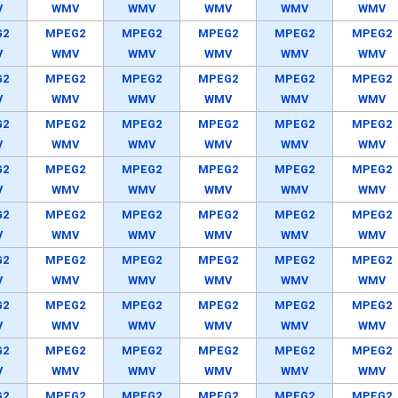
V
WMV
WMV
WMV
WMV
WMV
G2
MPEG2
MPEG2
MPEG2
MPEG2
MPEG2
V
WMV
WMV
WMV
WMV
WMV
G2
MPEG2
MPEG2
MPEG2
MPEG2
MPEG2
V
WMV
WMV
WMV
WMV
WMV
G2
MPEG2
MPEG2
MPEG2
MPEG2
MPEG2
V
WMV
WMV
WMV
WMV
WMV
G2
MPEG2
MPEG2
MPEG2
MPEG2
MPEG2
V
WMV
WMV
WMV
WMV
WMV
G2
MPEG2
MPEG2
MPEG2
MPEG2
MPEG2
V
WMV
WMV
WMV
WMV
WMV
G2
MPEG2
MPEG2
MPEG2
MPEG2
MPEG2
V
WMV
WMV
WMV
WMV
WMV
G2
MPEG2
MPEG2
MPEG2
MPEG2
MPEG2
V
WMV
WMV
WMV
WMV
WMV
G2
MPEG2
MPEG2
MPEG2
MPEG2
MPEG2
V
WMV
WMV
WMV
WMV
WMV
G2
MPEG2
MPEG2
MPEG2
MPEG2
MPEG2