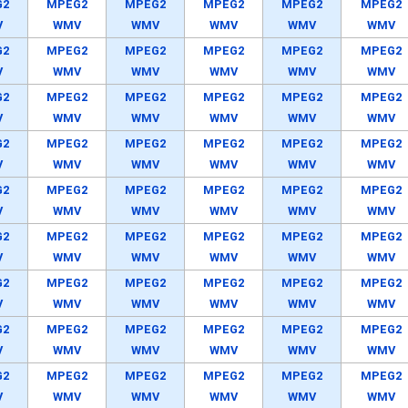
G2
MPEG2
MPEG2
MPEG2
MPEG2
MPEG2
V
WMV
WMV
WMV
WMV
WMV
G2
MPEG2
MPEG2
MPEG2
MPEG2
MPEG2
V
WMV
WMV
WMV
WMV
WMV
G2
MPEG2
MPEG2
MPEG2
MPEG2
MPEG2
V
WMV
WMV
WMV
WMV
WMV
G2
MPEG2
MPEG2
MPEG2
MPEG2
MPEG2
V
WMV
WMV
WMV
WMV
WMV
G2
MPEG2
MPEG2
MPEG2
MPEG2
MPEG2
V
WMV
WMV
WMV
WMV
WMV
G2
MPEG2
MPEG2
MPEG2
MPEG2
MPEG2
V
WMV
WMV
WMV
WMV
WMV
G2
MPEG2
MPEG2
MPEG2
MPEG2
MPEG2
V
WMV
WMV
WMV
WMV
WMV
G2
MPEG2
MPEG2
MPEG2
MPEG2
MPEG2
V
WMV
WMV
WMV
WMV
WMV
G2
MPEG2
MPEG2
MPEG2
MPEG2
MPEG2
V
WMV
WMV
WMV
WMV
WMV