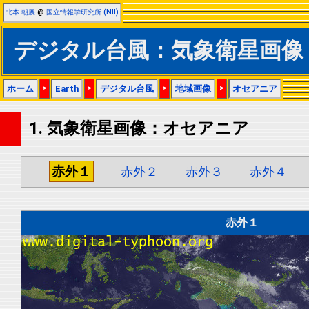
北本 朝展
@
国立情報学研究所 (NII)
デジタル台風：気象衛星画像
ホーム
>
Earth
>
デジタル台風
>
地域画像
>
オセアニア
1. 気象衛星画像：オセアニア
赤外１
赤外２
赤外３
赤外４
赤外１