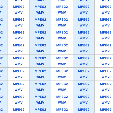
G2
MPEG2
MPEG2
MPEG2
MPEG2
MPEG2
V
WMV
WMV
WMV
WMV
WMV
G2
MPEG2
MPEG2
MPEG2
MPEG2
MPEG2
V
WMV
WMV
WMV
WMV
WMV
G2
MPEG2
MPEG2
MPEG2
MPEG2
MPEG2
V
WMV
WMV
WMV
WMV
WMV
G2
MPEG2
MPEG2
MPEG2
MPEG2
MPEG2
V
WMV
WMV
WMV
WMV
WMV
G2
MPEG2
MPEG2
MPEG2
MPEG2
MPEG2
V
WMV
WMV
WMV
WMV
WMV
G2
MPEG2
MPEG2
MPEG2
MPEG2
MPEG2
V
WMV
WMV
WMV
WMV
WMV
G2
MPEG2
MPEG2
MPEG2
MPEG2
MPEG2
V
WMV
WMV
WMV
WMV
WMV
G2
MPEG2
MPEG2
MPEG2
MPEG2
MPEG2
V
WMV
WMV
WMV
WMV
WMV
G2
MPEG2
MPEG2
MPEG2
MPEG2
MPEG2