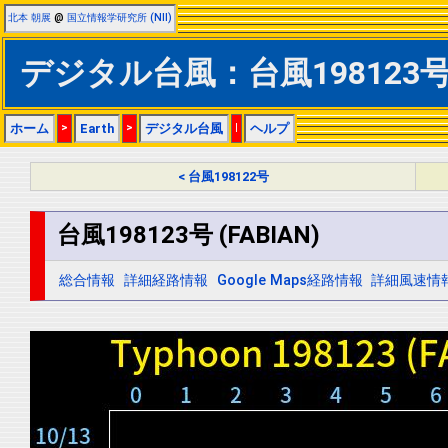
北本 朝展
@
国立情報学研究所 (NII)
デジタル台風：台風198123号 (
ホーム
>
Earth
>
デジタル台風
|
ヘルプ
< 台風198122号
台風198123号 (FABIAN)
総合情報
詳細経路情報
Google Maps経路情報
詳細風速情