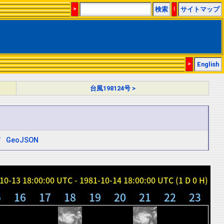
>
検索
|
サイトマップ
>
English
台風198124号 >
ド
GeoJSON