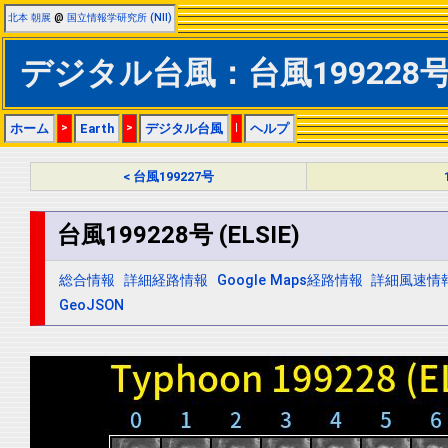
北本 朝展
@
国立情報学研究所 (NII)
デジタル台風：台風199228号 (
ホーム
>
Earth
>
デジタル台風
|
ヘルプ
< 台風199227号
台風199228号 (ELSIE)
総合情報
詳細経路情報
Google Maps経路情報
詳細風速情
GeoJSON