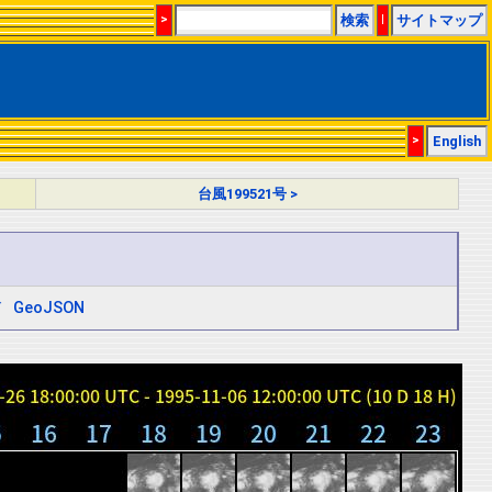
>
検索
|
サイトマップ
>
English
台風199521号 >
ド
GeoJSON