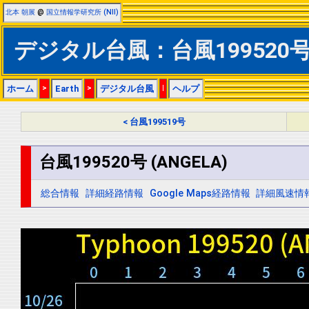
北本 朝展
@
国立情報学研究所 (NII)
デジタル台風：台風199520号 (
ホーム
>
Earth
>
デジタル台風
|
ヘルプ
< 台風199519号
台風199520号 (ANGELA)
総合情報
詳細経路情報
Google Maps経路情報
詳細風速情