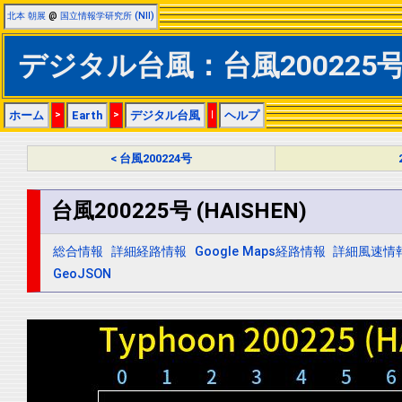
北本 朝展
@
国立情報学研究所 (NII)
デジタル台風：台風200225号 (
ホーム
>
Earth
>
デジタル台風
|
ヘルプ
< 台風200224号
台風200225号 (HAISHEN)
総合情報
詳細経路情報
Google Maps経路情報
詳細風速情
GeoJSON