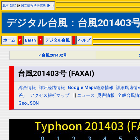
北本 朝展
@
国立情報学研究所 (NII)
デジタル台風：台風201403号 (
ホーム
>
Earth
>
デジタル台風
|
ヘルプ
< 台風201402号
台風201403号 (FAXAI)
総合情報
詳細経路情報
Google Maps経路情報
詳細風速情
差）
アクセス解析マップ
||
ニュース
災害情報
全般台風情
GeoJSON