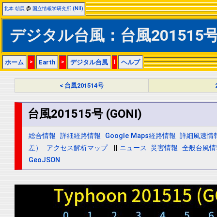
北本 朝展
@
国立情報学研究所 (NII)
デジタル台風：台風201515号 (
ホーム
>
Earth
>
デジタル台風
|
ヘルプ
< 台風201514号
台風201515号 (GONI)
総合情報
詳細経路情報
Google Maps経路情報
詳細風速情
差）
アクセス解析マップ
||
ニュース
災害情報
全般台風情
GeoJSON