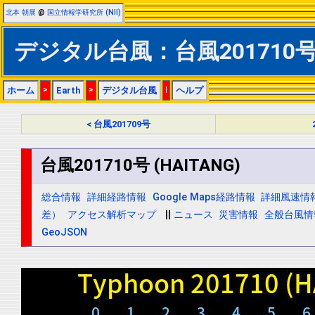
北本 朝展
@
国立情報学研究所 (NII)
デジタル台風：台風201710号 (
ホーム
>
Earth
>
デジタル台風
|
ヘルプ
< 台風201709号
台風201710号 (HAITANG)
総合情報
詳細経路情報
Google Maps経路情報
詳細風速情
差）
アクセス解析マップ
||
ニュース
災害情報
全般台風情
GeoJSON