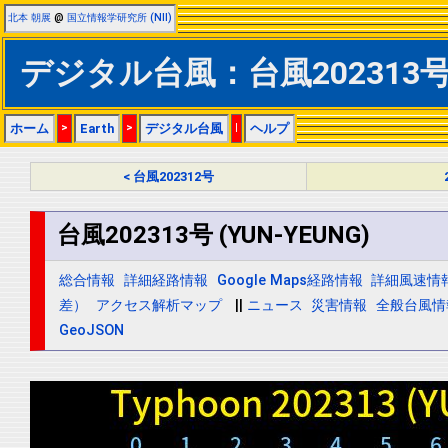
北本 朝展
@
国立情報学研究所 (NII)
デジタル台風：台風202313号 (
ホーム
>
Earth
>
デジタル台風
|
ヘルプ
< 台風202312号
台風202313号 (YUN-YEUNG)
総合情報
詳細経路情報
Google Maps経路情報
詳細風速情
差）
アクセス解析マップ
||
ニュース
災害情報
全般台風情
GeoJSON