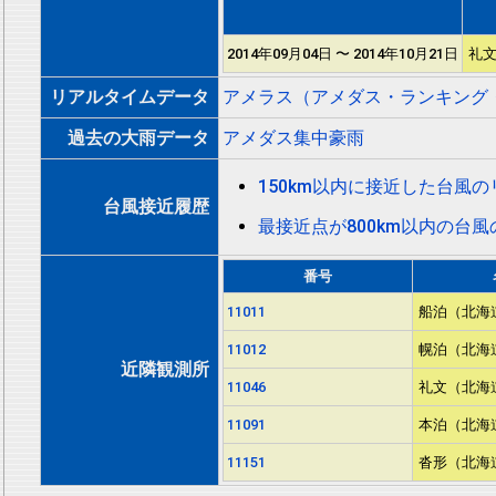
2014年09月04日 〜 2014年10月21日
礼文
リアルタイムデータ
アメラス（アメダス・ランキング
過去の大雨データ
アメダス集中豪雨
150km以内に接近した台風
台風接近履歴
最接近点が800km以内の台
番号
11011
船泊（北海
11012
幌泊（北海
近隣観測所
11046
礼文（北海
11091
本泊（北海
11151
沓形（北海