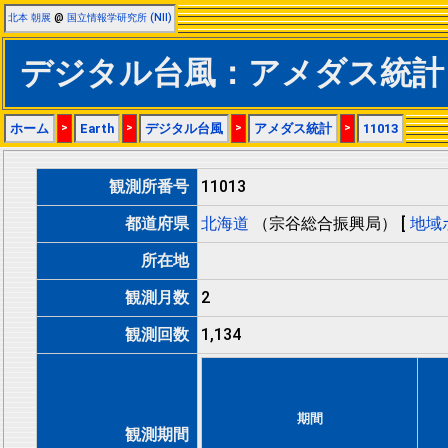
北本 朝展
@
国立情報学研究所 (NII)
デジタル台風：アメダス統計：
ホーム
>
Earth
>
デジタル台風
>
アメダス統計
>
11013
観測所番号
11013
都道府県
北海道
（宗谷総合振興局） [
地域
所在地
観測月数
2
観測回数
1,134
期間
観測期間