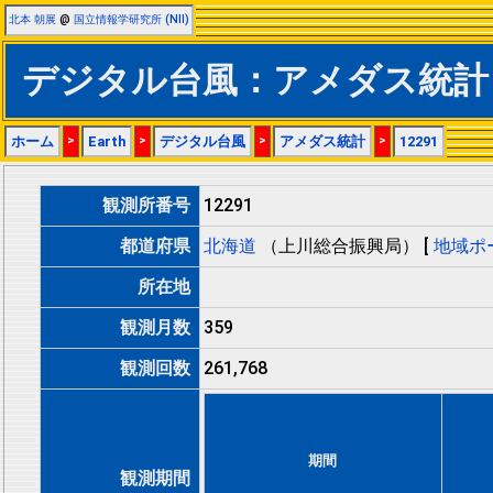
北本 朝展
@
国立情報学研究所 (NII)
デジタル台風：アメダス統計：
ホーム
>
Earth
>
デジタル台風
>
アメダス統計
>
12291
観測所番号
12291
都道府県
北海道
（上川総合振興局） [
地域ポ
所在地
観測月数
359
観測回数
261,768
期間
観測期間