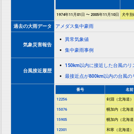
1974年11月01日 〜 2005年11月10日
犬牛別
過去の大雨データ
アメダス集中豪雨
異常気象値
気象災害報告
集中豪雨事例
150km以内に接近した台風の
台風接近履歴
最接近点が800km以内の台風
番号
名前
12256
剣淵（北海道）
15076
幌加内（北海道
15905
幌加内（北海道
12301
和寒（北海道）