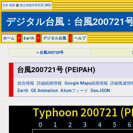
北本 朝展
@
国立情報学研究所 (NII)
デジタル台風：台風200721号 (
ホーム
>
Earth
>
デジタル台風
|
ヘルプ
< 台風200720号
台風200721号 (PEIPAH)
総合情報
詳細経路情報
Google Maps経路情報
詳細風速情
Earth
GE Animation
Atomフィード
GeoJSON