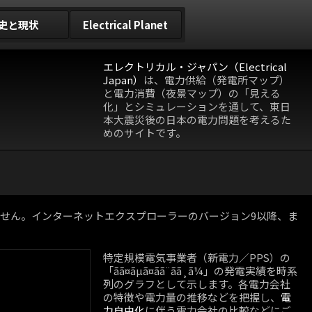
史と現状
Electrical Planet
エレクトリカル・ジャパン（Electrical
Japan）
は、電力供給（発電所マップ）
と電力消費（夜景マップ）の「見える
化」とシミュレーションを通して、東日
本大震災後の日本の電力問題を考えるた
めのサイトです。
動作しません。インターネットエクスプローラーのバージョン9以降、ま
特定規模電気事業者（新電力／PPS）の
「ãã¤ãµã¤ãã¨ãã¸ã¼」の発電実績を時系
列のグラフとして示します。各電力会社
の特徴や電力量の推移などを把握し、
電
力自由化
に伴う電力会社の比較などにご