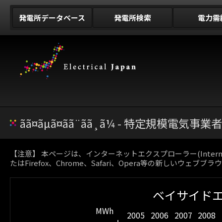
発電所データベース
発電所検索
電力需
ãã¤ãµã¤ãã¨ãã¸ã¼ - 特定規
【注意】 本ページは、インターネットエクスプローラー(Inter
たはFirefox、Chrome、Safari、Opera等の新しいウェブ
ベイサイドエ
MWh
2005
2006
2007
2008