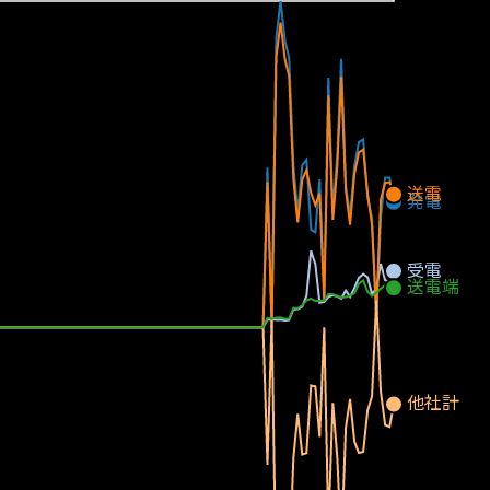
送電
発電
受電
送電端
他社計