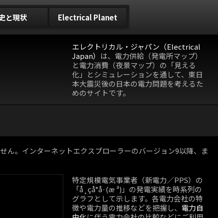
史と現状
Electrical Planet
エレクトリカル・ジャパン（Electrical
Japan）
は、電力供給（発電所マップ）
と電力消費（夜景マップ）の「見える
化」とシミュレーションを通して、東日
本大震災後の日本の電力問題を考えるた
めのサイトです。
動作しません。インターネットエクスプローラーのバージョン9以降、ま
特定規模電気事業者（新電力／PPS）の
「å¸çå°å·(æ ª)」の発電実績を時系列の
グラフとして示します。各電力会社の特
徴や電力量の推移などを把握し、
電力自
由化
に伴う電力会社の比較などにご利用