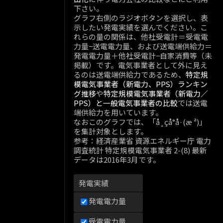
下さい。
グラフ右側のラジオボタンを選択し、表
示したい発電実績を選んでください。こ
れらの量の関係は、他社受電計＝受電電
力量−送電電力量、および送電端供給力＝
発電電力量＋他社受電計−自家消費等（未
掲載）です。電気事業者として外に見え
るのは送電端供給力であるため、
特定規
模電気事業者（新電力、PPS）ランキン
グ推移
や
特定規模電気事業者（新電力／
PPS）と一般電気事業者の比較
では送電
端供給力を用いています。
なおこのグラフでは、「å¸çå°å·(æ ª)」
を集計対象とします。
参考：経済産業省 資源エネルギー庁 電力
調査統計 特定規模電気事業者 2-(8) 最新
データは2016年3月です。
発電実績
発電電力量
受電電力量