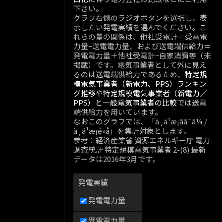
下さい。
グラフ右側のラジオボタンを選択し、表
示したい発電実績を選んでください。こ
れらの量の関係は、他社受電計＝受電電
力量−送電電力量、および送電端供給力＝
発電電力量＋他社受電計−自家消費等（未
掲載）です。電気事業者として外に見え
るのは送電端供給力であるため、
特定規
模電気事業者（新電力、PPS）ランキン
グ推移
や
特定規模電気事業者（新電力／
PPS）と一般電気事業者の比較
では送電
端供給力を用いています。
なおこのグラフでは、「ä¸­ä¹æ¡ãã¯ã¼ /
ä¸­ä¹æ¡é»å」を集計対象とします。
参考：経済産業省 資源エネルギー庁 電力
調査統計 特定規模電気事業者 2-(8) 最新
データは2016年3月です。
発電実績
発電電力量
受電電力量