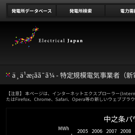
発電所データベース
発電所検索
電力需
ä¸­ä¹æ¡ãã¯ã¼ - 特定規模電気事業者
【注意】 本ページは、インターネットエクスプローラー(Inter
たはFirefox、Chrome、Safari、Opera等の新しいウェブ
中之条パワ
MWh
2005
2006
2007
2008