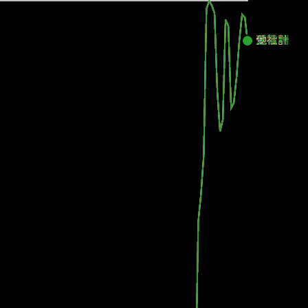
受電
他社計
送電端