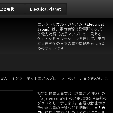
史と現状
Electrical Planet
エレクトリカル・ジャパン（Electrical
Japan）
は、電力供給（発電所マップ）
と電力消費（夜景マップ）の「見える
化」とシミュレーションを通して、東日
本大震災後の日本の電力問題を考えるた
めのサイトです。
動作しません。インターネットエクスプローラーのバージョン9以降、ま
特定規模電気事業者（新電力／PPS）の
「ä¸­ä¹æ¡ãã¯ã¼」の発電実績を時系列の
グラフとして示します。各電力会社の特
徴や電力量の推移などを把握し、
電力自
由化
に伴う電力会社の比較などにご利用