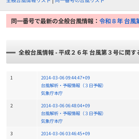
全般台風情報リスト
|
同一番号の台風リスト
同一番号で最新の全般台風情報：
令和８年 台風
全般台風情報 - 平成２６年 台風第３号に関す
1
2014-03-06 09:44:47+09
台風解析・予報情報（３日予報）
気象庁本庁
2
2014-03-06 06:48:04+09
台風解析・予報情報（３日予報）
気象庁本庁
3
2014-03-06 03:46:45+09