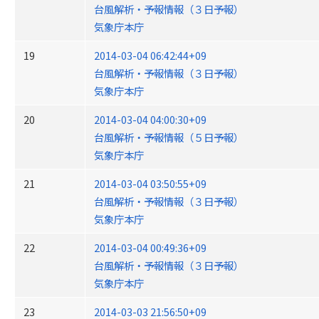
台風解析・予報情報（３日予報）
気象庁本庁
19
2014-03-04 06:42:44+09
台風解析・予報情報（３日予報）
気象庁本庁
20
2014-03-04 04:00:30+09
台風解析・予報情報（５日予報）
気象庁本庁
21
2014-03-04 03:50:55+09
台風解析・予報情報（３日予報）
気象庁本庁
22
2014-03-04 00:49:36+09
台風解析・予報情報（３日予報）
気象庁本庁
23
2014-03-03 21:56:50+09