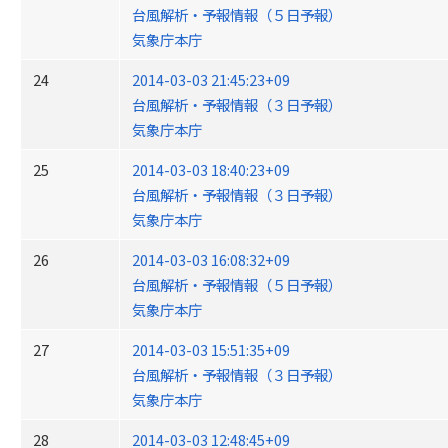
台風解析・予報情報（５日予報）
気象庁本庁
24
2014-03-03 21:45:23+09
台風解析・予報情報（３日予報）
気象庁本庁
25
2014-03-03 18:40:23+09
台風解析・予報情報（３日予報）
気象庁本庁
26
2014-03-03 16:08:32+09
台風解析・予報情報（５日予報）
気象庁本庁
27
2014-03-03 15:51:35+09
台風解析・予報情報（３日予報）
気象庁本庁
28
2014-03-03 12:48:45+09