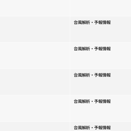
台風解析・予報情報
台風解析・予報情報
台風解析・予報情報
台風解析・予報情報
台風解析・予報情報