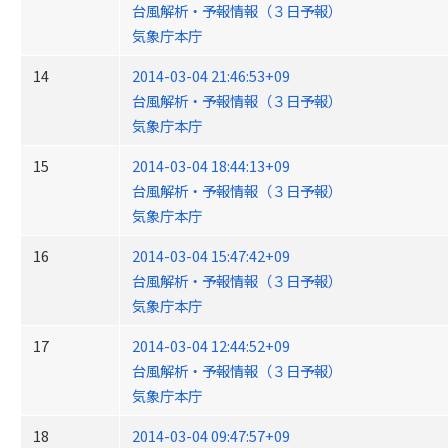
台風解析・予報情報（３日予報）
気象庁本庁
14
2014-03-04 21:46:53+09
台風解析・予報情報（３日予報）
気象庁本庁
15
2014-03-04 18:44:13+09
台風解析・予報情報（３日予報）
気象庁本庁
16
2014-03-04 15:47:42+09
台風解析・予報情報（３日予報）
気象庁本庁
17
2014-03-04 12:44:52+09
台風解析・予報情報（３日予報）
気象庁本庁
18
2014-03-04 09:47:57+09