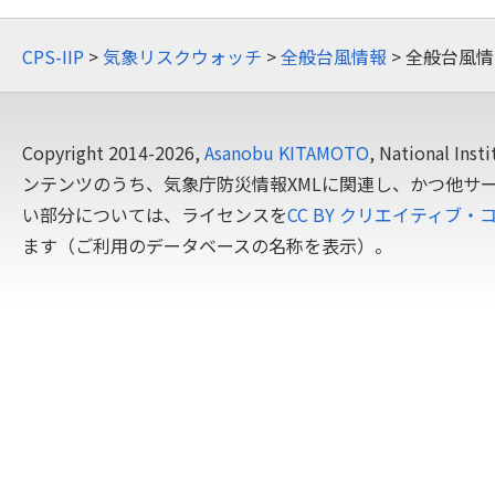
CPS-IIP
>
気象リスクウォッチ
>
全般台風情報
> 全般台風情
Copyright 2014-2026,
Asanobu KITAMOTO
, National In
ンテンツのうち、気象庁防災情報XMLに関連し、かつ他サ
い部分については、ライセンスを
CC BY クリエイティブ・
ます（ご利用のデータベースの名称を表示）。