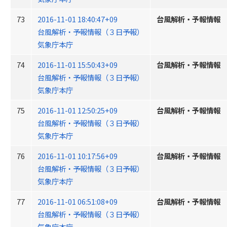
73
2016-11-01 18:40:47+09
台風解析・予報情報
台風解析・予報情報（３日予報）
気象庁本庁
74
2016-11-01 15:50:43+09
台風解析・予報情報
台風解析・予報情報（３日予報）
気象庁本庁
75
2016-11-01 12:50:25+09
台風解析・予報情報
台風解析・予報情報（３日予報）
気象庁本庁
76
2016-11-01 10:17:56+09
台風解析・予報情報
台風解析・予報情報（３日予報）
気象庁本庁
77
2016-11-01 06:51:08+09
台風解析・予報情報
台風解析・予報情報（３日予報）
気象庁本庁