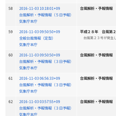
58
2016-11-03 10:18:01+09
台風解析・予報情報
台風解析・予報情報（５日予報）
気象庁本庁
59
2016-11-03 09:50:50+09
平成２８年 台風第
全般台風情報（定型）
台風第２３号が発生し
気象庁本庁
60
2016-11-03 09:50:50+09
台風解析・予報情報
台風解析・予報情報（３日予報）
気象庁本庁
61
2016-11-03 06:56:33+09
台風解析・予報情報
台風解析・予報情報（３日予報）
気象庁本庁
62
2016-11-03 03:57:55+09
台風解析・予報情報
台風解析・予報情報（３日予報）
気象庁本庁