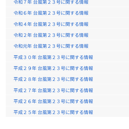
令和７年 台風第２３号に関する情報
令和６年 台風第２３号に関する情報
令和４年 台風第２３号に関する情報
令和２年 台風第２３号に関する情報
令和元年 台風第２３号に関する情報
平成３０年 台風第２３号に関する情報
平成２９年 台風第２３号に関する情報
平成２８年 台風第２３号に関する情報
平成２７年 台風第２３号に関する情報
平成２６年 台風第２３号に関する情報
平成２５年 台風第２３号に関する情報