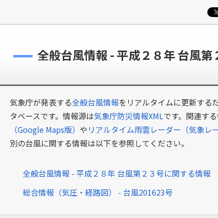
全般台風情報 - 平成２８年 台風
気象庁が発表する
全般台風情報
をリアルタイムに更新するだ
タベースです。情報源は
気象庁防災情報XML
です。関連する
（Google Maps版）
や
リアルタイム雨雲レーダー（気象レ
別の台風に関する情報は以下を参照してください。
全般台風情報 - 平成２８年 台風第２３号に関する情報
総合情報（気圧・経路図） - 台風201623号