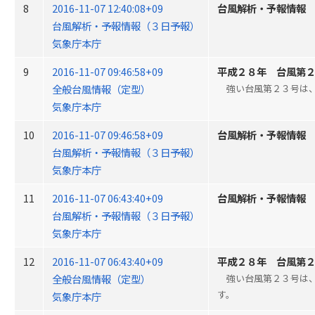
8
2016-11-07 12:40:08+09
台風解析・予報情報
台風解析・予報情報（３日予報）
気象庁本庁
9
2016-11-07 09:46:58+09
平成２８年 台風第
全般台風情報（定型）
強い台風第２３号は、
気象庁本庁
10
2016-11-07 09:46:58+09
台風解析・予報情報
台風解析・予報情報（３日予報）
気象庁本庁
11
2016-11-07 06:43:40+09
台風解析・予報情報
台風解析・予報情報（３日予報）
気象庁本庁
12
2016-11-07 06:43:40+09
平成２８年 台風第
全般台風情報（定型）
強い台風第２３号は、
す。
気象庁本庁