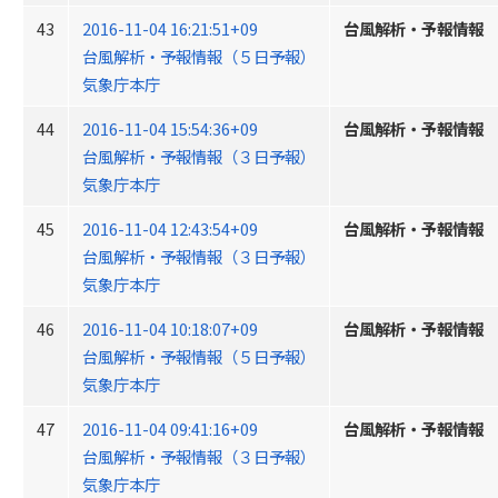
43
2016-11-04 16:21:51+09
台風解析・予報情報
台風解析・予報情報（５日予報）
気象庁本庁
44
2016-11-04 15:54:36+09
台風解析・予報情報
台風解析・予報情報（３日予報）
気象庁本庁
45
2016-11-04 12:43:54+09
台風解析・予報情報
台風解析・予報情報（３日予報）
気象庁本庁
46
2016-11-04 10:18:07+09
台風解析・予報情報
台風解析・予報情報（５日予報）
気象庁本庁
47
2016-11-04 09:41:16+09
台風解析・予報情報
台風解析・予報情報（３日予報）
気象庁本庁