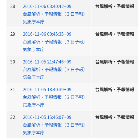
28
2016-11-06 03:40:42+09
台風解析・予報情報
台風解析・予報情報（３日予報）
気象庁本庁
29
2016-11-06 00:45:35+09
台風解析・予報情報
台風解析・予報情報（３日予報）
気象庁本庁
30
2016-11-05 21:47:46+09
台風解析・予報情報
台風解析・予報情報（３日予報）
気象庁本庁
31
2016-11-05 18:40:39+09
台風解析・予報情報
台風解析・予報情報（３日予報）
気象庁本庁
32
2016-11-05 15:46:07+09
台風解析・予報情報
台風解析・予報情報（３日予報）
気象庁本庁