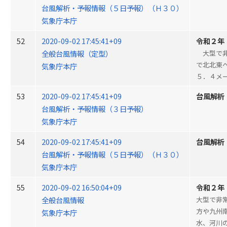
台風解析・予報情報（５日予報）（Ｈ３０）
気象庁本庁
52
2020-09-02 17:45:41+09
令和２年
全般台風情報（定型）
大型で非
で北北東
気象庁本庁
５．４メ
53
2020-09-02 17:45:41+09
台風解析
台風解析・予報情報（３日予報）
気象庁本庁
54
2020-09-02 17:45:41+09
台風解析
台風解析・予報情報（５日予報）（Ｈ３０）
気象庁本庁
55
2020-09-02 16:50:04+09
令和２年
全般台風情報
大型で非
方や九州
気象庁本庁
水、河川