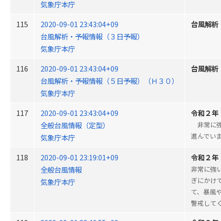
気象庁本庁
115
2020-09-01 23:43:04+09
台風解析
台風解析・予報情報（３日予報）
気象庁本庁
116
2020-09-01 23:43:04+09
台風解析
台風解析・予報情報（５日予報）（Ｈ３０）
気象庁本庁
117
2020-09-01 23:43:04+09
令和２年
全般台風情報（定型）
非常に強
進んでい
気象庁本庁
118
2020-09-01 23:19:01+09
令和２年
全般台風情報
非常に強
ぎにかけ
気象庁本庁
て、暴風
警戒して