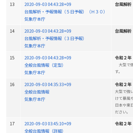
13
2020-09-03 04:43:28+09
台風解析
台風解析・予報情報（５日予報）（Ｈ３０）
気象庁本庁
14
2020-09-03 04:43:28+09
台風解析
台風解析・予報情報（３日予報）
気象庁本庁
15
2020-09-03 04:43:28+09
令和２年
全般台風情報（定型）
大型で強
す。
気象庁本庁
16
2020-09-03 04:35:33+09
令和２年
全般台風情報
大型で強
けて暴風
気象庁本庁
日本や東
ださい。
17
2020-09-03 03:45:10+09
令和２年
全般台風情報（詳細）