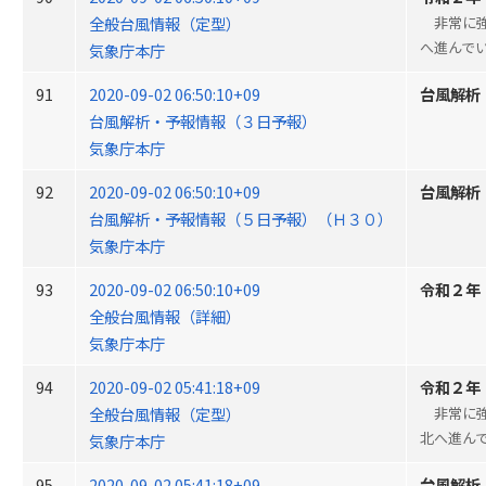
全般台風情報（定型）
非常に強
へ進んで
気象庁本庁
91
2020-09-02 06:50:10+09
台風解析
台風解析・予報情報（３日予報）
気象庁本庁
92
2020-09-02 06:50:10+09
台風解析
台風解析・予報情報（５日予報）（Ｈ３０）
気象庁本庁
93
2020-09-02 06:50:10+09
令和２年
全般台風情報（詳細）
気象庁本庁
94
2020-09-02 05:41:18+09
令和２年
全般台風情報（定型）
非常に強
北へ進ん
気象庁本庁
95
2020-09-02 05:41:18+09
台風解析