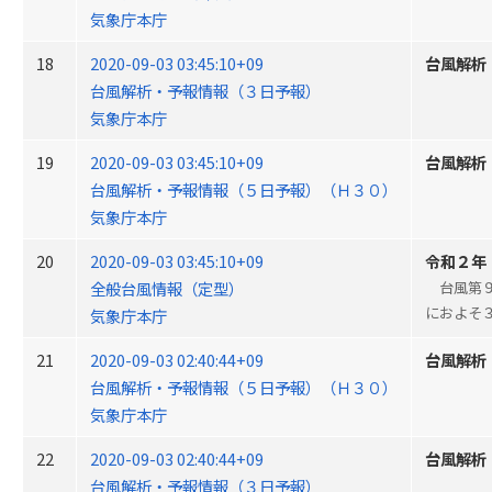
気象庁本庁
18
2020-09-03 03:45:10+09
台風解析
台風解析・予報情報（３日予報）
気象庁本庁
19
2020-09-03 03:45:10+09
台風解析
台風解析・予報情報（５日予報）（Ｈ３０）
気象庁本庁
20
2020-09-03 03:45:10+09
令和２年
全般台風情報（定型）
台風第９
におよそ
気象庁本庁
21
2020-09-03 02:40:44+09
台風解析
台風解析・予報情報（５日予報）（Ｈ３０）
気象庁本庁
22
2020-09-03 02:40:44+09
台風解析
台風解析・予報情報（３日予報）