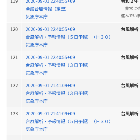
119
2020-09-01 22:40:55+09
令和２年
全般台風情報（定型）
非常に強
進んでい
気象庁本庁
120
2020-09-01 22:40:55+09
台風解析
台風解析・予報情報（５日予報）（Ｈ３０）
気象庁本庁
121
2020-09-01 22:40:55+09
台風解析
台風解析・予報情報（３日予報）
気象庁本庁
122
2020-09-01 21:41:09+09
台風解析
台風解析・予報情報（３日予報）
気象庁本庁
123
2020-09-01 21:41:09+09
台風解析
台風解析・予報情報（５日予報）（Ｈ３０）
気象庁本庁