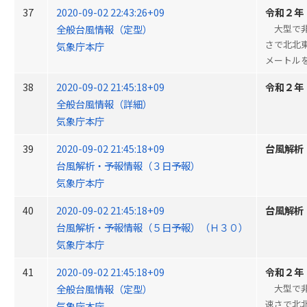
37
2020-09-02 22:43:26+09
令和２年
全般台風情報（定型）
大型で非
さで北北
気象庁本庁
メートル
38
2020-09-02 21:45:18+09
令和２年
全般台風情報（詳細）
気象庁本庁
39
2020-09-02 21:45:18+09
台風解析
台風解析・予報情報（３日予報）
気象庁本庁
40
2020-09-02 21:45:18+09
台風解析
台風解析・予報情報（５日予報）（Ｈ３０）
気象庁本庁
41
2020-09-02 21:45:18+09
令和２年
全般台風情報（定型）
大型で非
速さで北
気象庁本庁