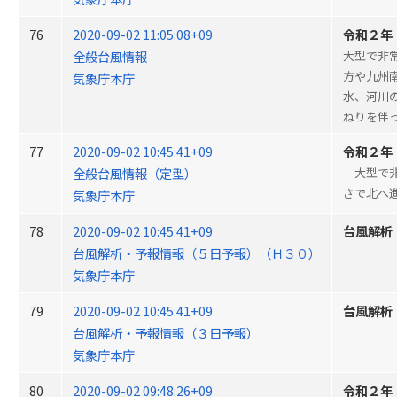
76
2020-09-02 11:05:08+09
令和２年
全般台風情報
大型で非
方や九州
気象庁本庁
水、河川
ねりを伴
77
2020-09-02 10:45:41+09
令和２年
全般台風情報（定型）
大型で非
さで北へ
気象庁本庁
78
2020-09-02 10:45:41+09
台風解析
台風解析・予報情報（５日予報）（Ｈ３０）
気象庁本庁
79
2020-09-02 10:45:41+09
台風解析
台風解析・予報情報（３日予報）
気象庁本庁
80
2020-09-02 09:48:26+09
令和２年