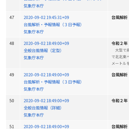
気象庁本庁
47
2020-09-02 19:45:31+09
台風解析
台風解析・予報情報（３日予報）
気象庁本庁
48
2020-09-02 18:49:00+09
令和２年
全般台風情報（定型）
大型で非
で北北東
気象庁本庁
メートル
49
2020-09-02 18:49:00+09
台風解析
台風解析・予報情報（３日予報）
気象庁本庁
50
2020-09-02 18:49:00+09
令和２年
全般台風情報（詳細）
気象庁本庁
51
2020-09-02 18:49:00+09
台風解析