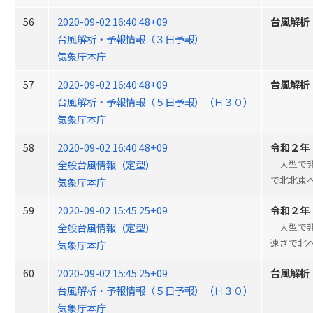
56
2020-09-02 16:40:48+09
台風解析
台風解析・予報情報（３日予報）
気象庁本庁
57
2020-09-02 16:40:48+09
台風解析
台風解析・予報情報（５日予報）（Ｈ３０）
気象庁本庁
58
2020-09-02 16:40:48+09
令和２年
全般台風情報（定型）
大型で非
で北北東
気象庁本庁
59
2020-09-02 15:45:25+09
令和２年
全般台風情報（定型）
大型で非
速さで北
気象庁本庁
60
2020-09-02 15:45:25+09
台風解析
台風解析・予報情報（５日予報）（Ｈ３０）
気象庁本庁