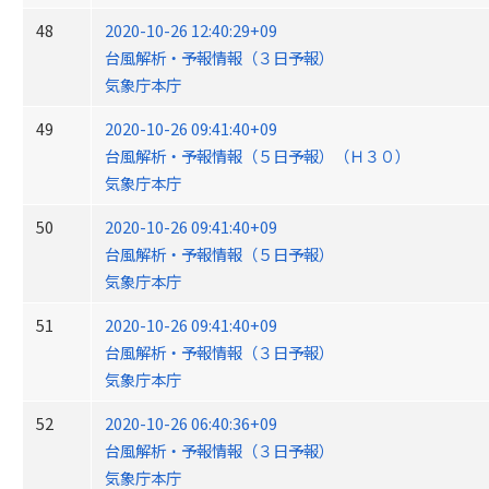
48
2020-10-26 12:40:29+09
台風解析・予報情報（３日予報）
気象庁本庁
49
2020-10-26 09:41:40+09
台風解析・予報情報（５日予報）（Ｈ３０）
気象庁本庁
50
2020-10-26 09:41:40+09
台風解析・予報情報（５日予報）
気象庁本庁
51
2020-10-26 09:41:40+09
台風解析・予報情報（３日予報）
気象庁本庁
52
2020-10-26 06:40:36+09
台風解析・予報情報（３日予報）
気象庁本庁