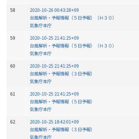
58
2020-10-26 00:43:28+09
台風解析・予報情報（５日予報）（Ｈ３０）
気象庁本庁
59
2020-10-25 21:41:25+09
台風解析・予報情報（５日予報）（Ｈ３０）
気象庁本庁
60
2020-10-25 21:41:25+09
台風解析・予報情報（３日予報）
気象庁本庁
61
2020-10-25 21:41:25+09
台風解析・予報情報（５日予報）
気象庁本庁
62
2020-10-25 18:42:01+09
台風解析・予報情報（３日予報）
気象庁本庁