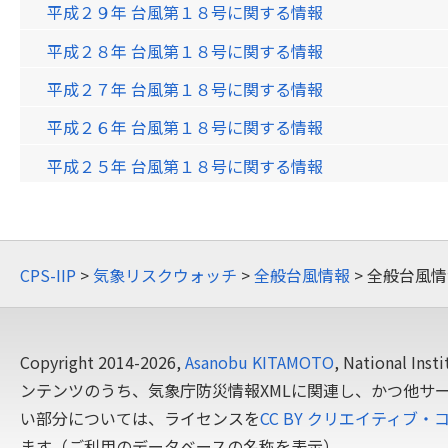
平成２９年 台風第１８号に関する情報
平成２８年 台風第１８号に関する情報
平成２７年 台風第１８号に関する情報
平成２６年 台風第１８号に関する情報
平成２５年 台風第１８号に関する情報
CPS-IIP
>
気象リスクウォッチ
>
全般台風情報
> 全般台風情
Copyright 2014-2026,
Asanobu KITAMOTO
, National In
ンテンツのうち、気象庁防災情報XMLに関連し、かつ他サ
い部分については、ライセンスを
CC BY クリエイティブ・
ます（ご利用のデータベースの名称を表示）。