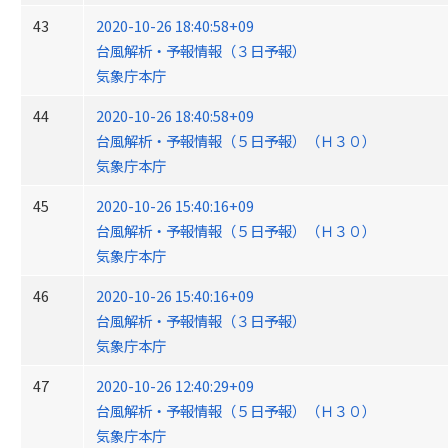
43
2020-10-26 18:40:58+09
台風解析・予報情報（３日予報）
気象庁本庁
44
2020-10-26 18:40:58+09
台風解析・予報情報（５日予報）（Ｈ３０）
気象庁本庁
45
2020-10-26 15:40:16+09
台風解析・予報情報（５日予報）（Ｈ３０）
気象庁本庁
46
2020-10-26 15:40:16+09
台風解析・予報情報（３日予報）
気象庁本庁
47
2020-10-26 12:40:29+09
台風解析・予報情報（５日予報）（Ｈ３０）
気象庁本庁