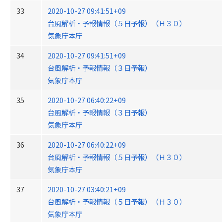
33
2020-10-27 09:41:51+09
台風解析・予報情報（５日予報）（Ｈ３０）
気象庁本庁
34
2020-10-27 09:41:51+09
台風解析・予報情報（３日予報）
気象庁本庁
35
2020-10-27 06:40:22+09
台風解析・予報情報（３日予報）
気象庁本庁
36
2020-10-27 06:40:22+09
台風解析・予報情報（５日予報）（Ｈ３０）
気象庁本庁
37
2020-10-27 03:40:21+09
台風解析・予報情報（５日予報）（Ｈ３０）
気象庁本庁