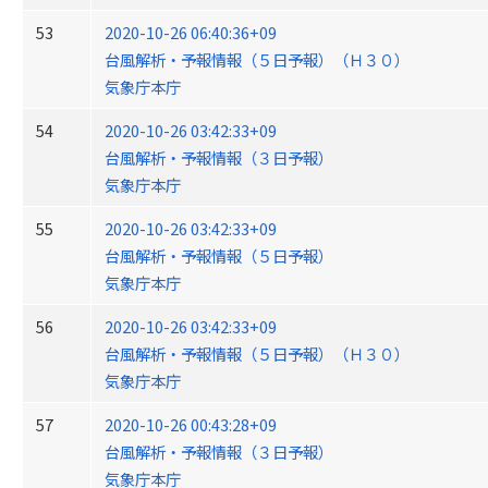
53
2020-10-26 06:40:36+09
台風解析・予報情報（５日予報）（Ｈ３０）
気象庁本庁
54
2020-10-26 03:42:33+09
台風解析・予報情報（３日予報）
気象庁本庁
55
2020-10-26 03:42:33+09
台風解析・予報情報（５日予報）
気象庁本庁
56
2020-10-26 03:42:33+09
台風解析・予報情報（５日予報）（Ｈ３０）
気象庁本庁
57
2020-10-26 00:43:28+09
台風解析・予報情報（３日予報）
気象庁本庁