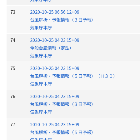
73
2020-10-25 06:56:12+09
台風解析・予報情報（３日予報）
気象庁本庁
74
2020-10-25 04:23:15+09
全般台風情報（定型）
気象庁本庁
75
2020-10-25 04:23:15+09
台風解析・予報情報（５日予報）（Ｈ３０）
気象庁本庁
76
2020-10-25 04:23:15+09
台風解析・予報情報（３日予報）
気象庁本庁
77
2020-10-25 04:23:15+09
台風解析・予報情報（５日予報）
気象庁本庁