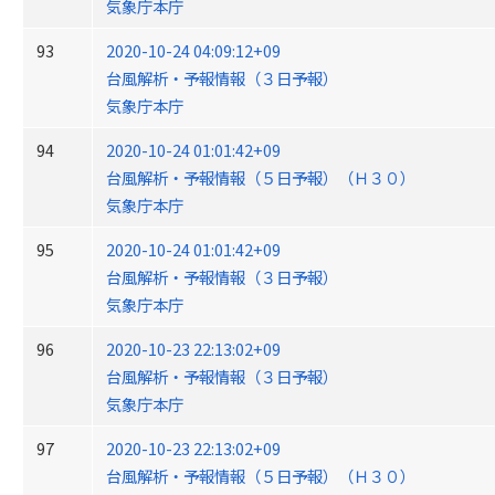
気象庁本庁
93
2020-10-24 04:09:12+09
台風解析・予報情報（３日予報）
気象庁本庁
94
2020-10-24 01:01:42+09
台風解析・予報情報（５日予報）（Ｈ３０）
気象庁本庁
95
2020-10-24 01:01:42+09
台風解析・予報情報（３日予報）
気象庁本庁
96
2020-10-23 22:13:02+09
台風解析・予報情報（３日予報）
気象庁本庁
97
2020-10-23 22:13:02+09
台風解析・予報情報（５日予報）（Ｈ３０）