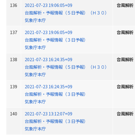
136
2021-07-23 19:06:05+09
台風解析
台風解析・予報情報（５日予報）（Ｈ３０）
気象庁本庁
137
2021-07-23 19:06:05+09
台風解析
台風解析・予報情報（３日予報）
気象庁本庁
138
2021-07-23 16:24:35+09
台風解析
台風解析・予報情報（５日予報）（Ｈ３０）
気象庁本庁
139
2021-07-23 16:24:35+09
台風解析
台風解析・予報情報（３日予報）
気象庁本庁
140
2021-07-23 13:12:07+09
台風解析
台風解析・予報情報（３日予報）
気象庁本庁