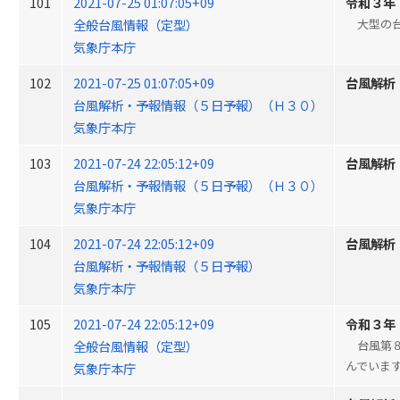
101
2021-07-25 01:07:05+09
令和３年
全般台風情報（定型）
大型の台
気象庁本庁
102
2021-07-25 01:07:05+09
台風解析
台風解析・予報情報（５日予報）（Ｈ３０）
気象庁本庁
103
2021-07-24 22:05:12+09
台風解析
台風解析・予報情報（５日予報）（Ｈ３０）
気象庁本庁
104
2021-07-24 22:05:12+09
台風解析
台風解析・予報情報（５日予報）
気象庁本庁
105
2021-07-24 22:05:12+09
令和３年
全般台風情報（定型）
台風第８
んでいま
気象庁本庁