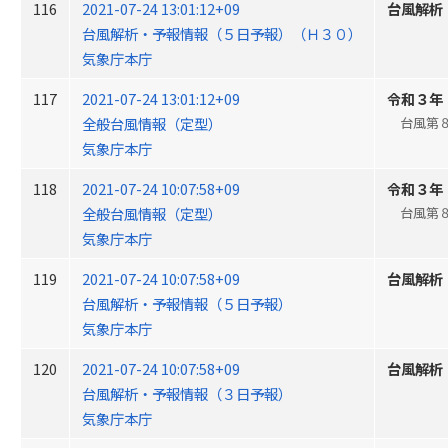
116
2021-07-24 13:01:12+09
台風解析
台風解析・予報情報（５日予報）（Ｈ３０）
気象庁本庁
117
2021-07-24 13:01:12+09
令和３年
全般台風情報（定型）
台風第８
気象庁本庁
118
2021-07-24 10:07:58+09
令和３年
全般台風情報（定型）
台風第８
気象庁本庁
119
2021-07-24 10:07:58+09
台風解析
台風解析・予報情報（５日予報）
気象庁本庁
120
2021-07-24 10:07:58+09
台風解析
台風解析・予報情報（３日予報）
気象庁本庁