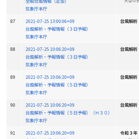
全般台風情報（定型）
大型の台
気象庁本庁
87
2021-07-25 13:00:06+09
台風解析
台風解析・予報情報（３日予報）
気象庁本庁
88
2021-07-25 10:06:20+09
台風解析
台風解析・予報情報（３日予報）
気象庁本庁
89
2021-07-25 10:06:20+09
台風解析
台風解析・予報情報（５日予報）
気象庁本庁
90
2021-07-25 10:06:20+09
台風解析
台風解析・予報情報（５日予報）（Ｈ３０）
気象庁本庁
91
2021-07-25 10:06:20+09
令和３年