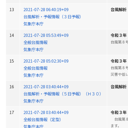
13
2021-07-28 06:40:19+09
台風解析
台風解析・予報情報（３日予報）
気象庁本庁
14
2021-07-28 05:53:49+09
令和３年
全般台風情報
台風第８
気象庁本庁
15
2021-07-28 05:02:30+09
令和３年
全般台風情報
台風第８
災害や低
気象庁本庁
16
2021-07-28 03:40:44+09
台風解析
台風解析・予報情報（５日予報）（Ｈ３０）
気象庁本庁
17
2021-07-28 03:40:44+09
令和３年
全般台風情報（定型）
台風第８
ます。
気象庁本庁