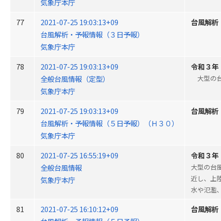
気象庁本庁
77
2021-07-25 19:03:13+09
台風解析
台風解析・予報情報（３日予報）
気象庁本庁
78
2021-07-25 19:03:13+09
令和３年
全般台風情報（定型）
大型の台
気象庁本庁
79
2021-07-25 19:03:13+09
台風解析
台風解析・予報情報（５日予報）（Ｈ３０）
気象庁本庁
80
2021-07-25 16:55:19+09
令和３年
全般台風情報
大型の台
近し、上
気象庁本庁
水や氾濫
81
2021-07-25 16:10:12+09
台風解析