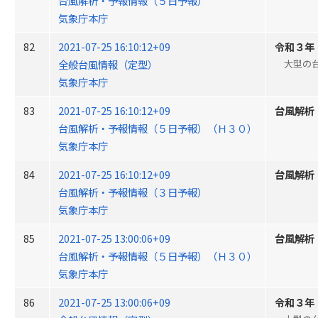
台風解析・予報情報（５日予報）
気象庁本庁
82
2021-07-25 16:10:12+09
令和３年
全般台風情報（定型）
大型の台
気象庁本庁
83
2021-07-25 16:10:12+09
台風解析
台風解析・予報情報（５日予報）（Ｈ３０）
気象庁本庁
84
2021-07-25 16:10:12+09
台風解析
台風解析・予報情報（３日予報）
気象庁本庁
85
2021-07-25 13:00:06+09
台風解析
台風解析・予報情報（５日予報）（Ｈ３０）
気象庁本庁
86
2021-07-25 13:00:06+09
令和３年