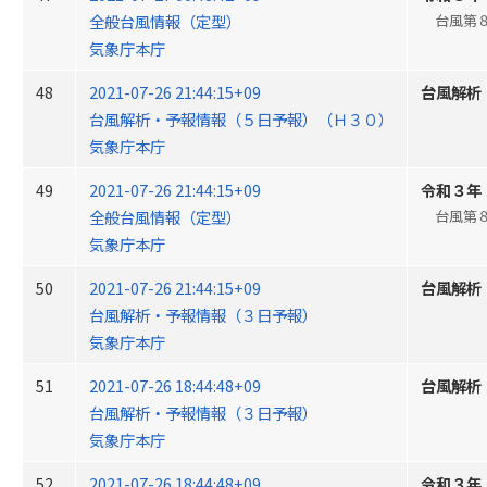
全般台風情報（定型）
台風第８
気象庁本庁
48
2021-07-26 21:44:15+09
台風解析
台風解析・予報情報（５日予報）（Ｈ３０）
気象庁本庁
49
2021-07-26 21:44:15+09
令和３年
全般台風情報（定型）
台風第８
気象庁本庁
50
2021-07-26 21:44:15+09
台風解析
台風解析・予報情報（３日予報）
気象庁本庁
51
2021-07-26 18:44:48+09
台風解析
台風解析・予報情報（３日予報）
気象庁本庁
52
2021-07-26 18:44:48+09
令和３年