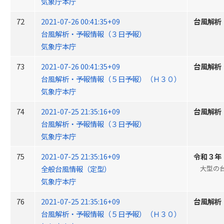
気象庁本庁
72
2021-07-26 00:41:35+09
台風解析
台風解析・予報情報（３日予報）
気象庁本庁
73
2021-07-26 00:41:35+09
台風解析
台風解析・予報情報（５日予報）（Ｈ３０）
気象庁本庁
74
2021-07-25 21:35:16+09
台風解析
台風解析・予報情報（３日予報）
気象庁本庁
75
2021-07-25 21:35:16+09
令和３年
全般台風情報（定型）
大型の台
気象庁本庁
76
2021-07-25 21:35:16+09
台風解析
台風解析・予報情報（５日予報）（Ｈ３０）