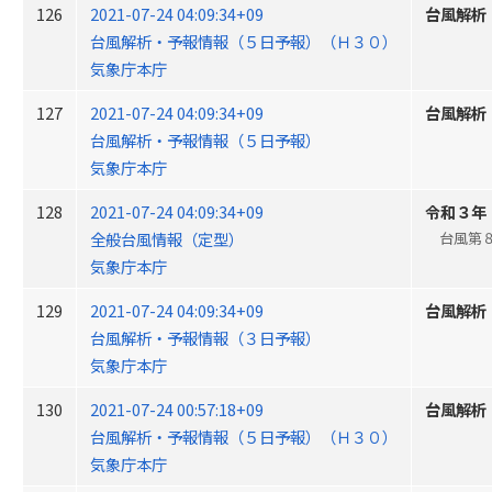
126
2021-07-24 04:09:34+09
台風解析
台風解析・予報情報（５日予報）（Ｈ３０）
気象庁本庁
127
2021-07-24 04:09:34+09
台風解析
台風解析・予報情報（５日予報）
気象庁本庁
128
2021-07-24 04:09:34+09
令和３年
全般台風情報（定型）
台風第８
気象庁本庁
129
2021-07-24 04:09:34+09
台風解析
台風解析・予報情報（３日予報）
気象庁本庁
130
2021-07-24 00:57:18+09
台風解析
台風解析・予報情報（５日予報）（Ｈ３０）
気象庁本庁