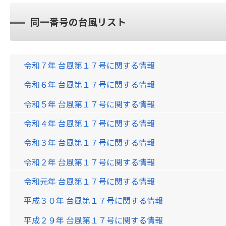
同一番号の台風リスト
令和７年 台風第１７号に関する情報
令和６年 台風第１７号に関する情報
令和５年 台風第１７号に関する情報
令和４年 台風第１７号に関する情報
令和３年 台風第１７号に関する情報
令和２年 台風第１７号に関する情報
令和元年 台風第１７号に関する情報
平成３０年 台風第１７号に関する情報
平成２９年 台風第１７号に関する情報