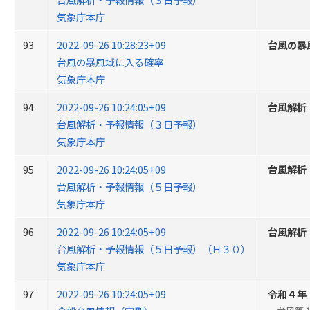
気象庁本庁
93
2022-09-26 10:28:23+09
台風の暴
台風の暴風域に入る確率
気象庁本庁
94
2022-09-26 10:24:05+09
台風解析
台風解析・予報情報（３日予報）
気象庁本庁
95
2022-09-26 10:24:05+09
台風解析
台風解析・予報情報（５日予報）
気象庁本庁
96
2022-09-26 10:24:05+09
台風解析
台風解析・予報情報（５日予報）（Ｈ３０）
気象庁本庁
97
2022-09-26 10:24:05+09
令和４年