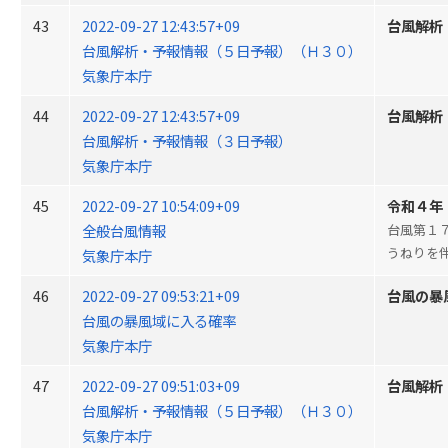
43
2022-09-27 12:43:57+09
台風解析
台風解析・予報情報（５日予報）（Ｈ３０）
気象庁本庁
44
2022-09-27 12:43:57+09
台風解析
台風解析・予報情報（３日予報）
気象庁本庁
45
2022-09-27 10:54:09+09
令和４年
全般台風情報
台風第１
うねりを
気象庁本庁
46
2022-09-27 09:53:21+09
台風の暴
台風の暴風域に入る確率
気象庁本庁
47
2022-09-27 09:51:03+09
台風解析
台風解析・予報情報（５日予報）（Ｈ３０）
気象庁本庁