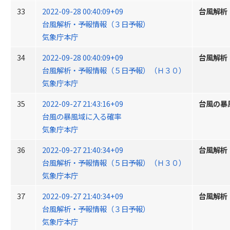
33
2022-09-28 00:40:09+09
台風解析
台風解析・予報情報（３日予報）
気象庁本庁
34
2022-09-28 00:40:09+09
台風解析
台風解析・予報情報（５日予報）（Ｈ３０）
気象庁本庁
35
2022-09-27 21:43:16+09
台風の暴
台風の暴風域に入る確率
気象庁本庁
36
2022-09-27 21:40:34+09
台風解析
台風解析・予報情報（５日予報）（Ｈ３０）
気象庁本庁
37
2022-09-27 21:40:34+09
台風解析
台風解析・予報情報（３日予報）
気象庁本庁