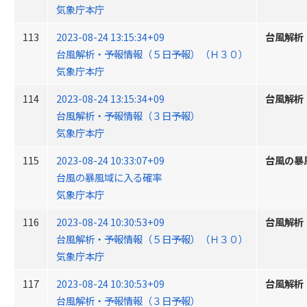
気象庁本庁
113
2023-08-24 13:15:34+09
台風解析
台風解析・予報情報（５日予報）（Ｈ３０）
気象庁本庁
114
2023-08-24 13:15:34+09
台風解析
台風解析・予報情報（３日予報）
気象庁本庁
115
2023-08-24 10:33:07+09
台風の暴
台風の暴風域に入る確率
気象庁本庁
116
2023-08-24 10:30:53+09
台風解析
台風解析・予報情報（５日予報）（Ｈ３０）
気象庁本庁
117
2023-08-24 10:30:53+09
台風解析
台風解析・予報情報（３日予報）