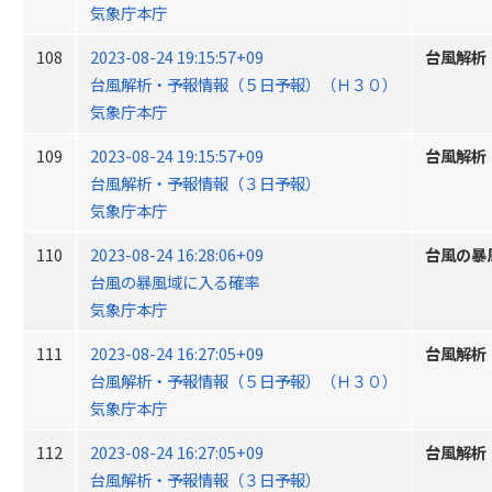
気象庁本庁
108
2023-08-24 19:15:57+09
台風解析
台風解析・予報情報（５日予報）（Ｈ３０）
気象庁本庁
109
2023-08-24 19:15:57+09
台風解析
台風解析・予報情報（３日予報）
気象庁本庁
110
2023-08-24 16:28:06+09
台風の暴
台風の暴風域に入る確率
気象庁本庁
111
2023-08-24 16:27:05+09
台風解析
台風解析・予報情報（５日予報）（Ｈ３０）
気象庁本庁
112
2023-08-24 16:27:05+09
台風解析
台風解析・予報情報（３日予報）