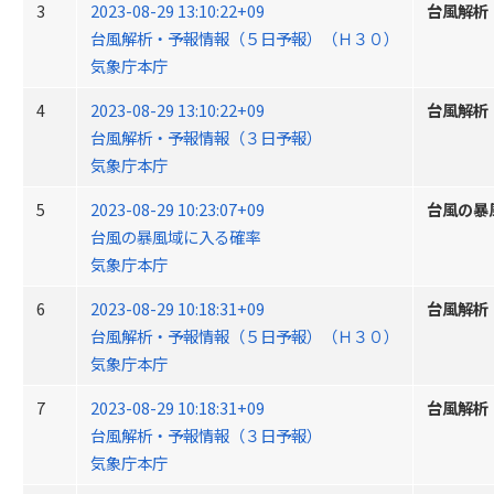
3
2023-08-29 13:10:22+09
台風解析
台風解析・予報情報（５日予報）（Ｈ３０）
気象庁本庁
4
2023-08-29 13:10:22+09
台風解析
台風解析・予報情報（３日予報）
気象庁本庁
5
2023-08-29 10:23:07+09
台風の暴
台風の暴風域に入る確率
気象庁本庁
6
2023-08-29 10:18:31+09
台風解析
台風解析・予報情報（５日予報）（Ｈ３０）
気象庁本庁
7
2023-08-29 10:18:31+09
台風解析
台風解析・予報情報（３日予報）
気象庁本庁