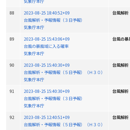
気象庁本庁
88
2023-08-25 18:40:52+09
台風解析
台風解析・予報情報（３日予報）
気象庁本庁
89
2023-08-25 15:43:06+09
台風の暴
台風の暴風域に入る確率
気象庁本庁
90
2023-08-25 15:40:30+09
台風解析
台風解析・予報情報（５日予報）（Ｈ３０）
気象庁本庁
91
2023-08-25 15:40:30+09
台風解析
台風解析・予報情報（３日予報）
気象庁本庁
92
2023-08-25 12:40:51+09
台風解析
台風解析・予報情報（５日予報）（Ｈ３０）