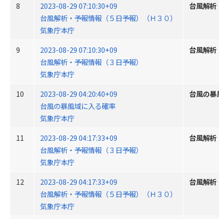
8
2023-08-29 07:10:30+09
台風解析
台風解析・予報情報（５日予報）（Ｈ３０）
気象庁本庁
9
2023-08-29 07:10:30+09
台風解析
台風解析・予報情報（３日予報）
気象庁本庁
10
2023-08-29 04:20:40+09
台風の暴
台風の暴風域に入る確率
気象庁本庁
11
2023-08-29 04:17:33+09
台風解析
台風解析・予報情報（３日予報）
気象庁本庁
12
2023-08-29 04:17:33+09
台風解析
台風解析・予報情報（５日予報）（Ｈ３０）
気象庁本庁