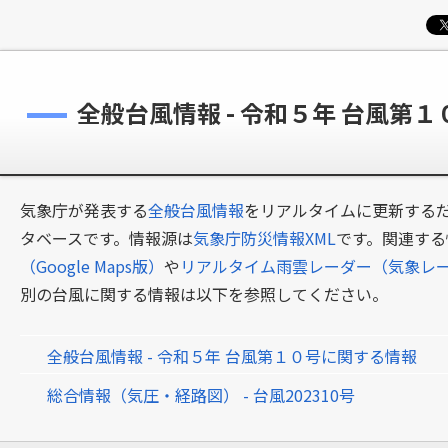
全般台風情報 - 令和５年 台風第
気象庁が発表する
全般台風情報
をリアルタイムに更新するだ
タベースです。情報源は
気象庁防災情報XML
です。関連する
（Google Maps版）
や
リアルタイム雨雲レーダー（気象レ
別の台風に関する情報は以下を参照してください。
全般台風情報 - 令和５年 台風第１０号に関する情報
総合情報（気圧・経路図） - 台風202310号