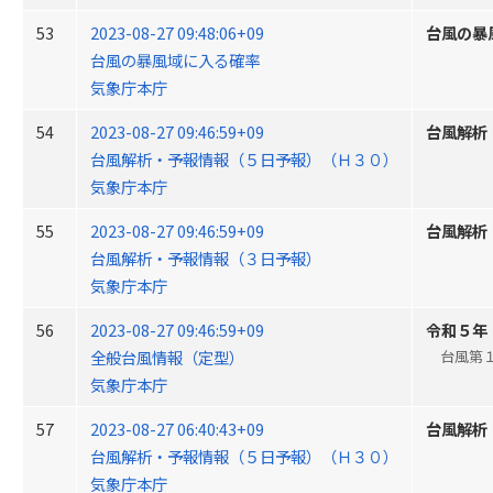
53
2023-08-27 09:48:06+09
台風の暴
台風の暴風域に入る確率
気象庁本庁
54
2023-08-27 09:46:59+09
台風解析
台風解析・予報情報（５日予報）（Ｈ３０）
気象庁本庁
55
2023-08-27 09:46:59+09
台風解析
台風解析・予報情報（３日予報）
気象庁本庁
56
2023-08-27 09:46:59+09
令和５年
全般台風情報（定型）
台風第１
気象庁本庁
57
2023-08-27 06:40:43+09
台風解析
台風解析・予報情報（５日予報）（Ｈ３０）
気象庁本庁