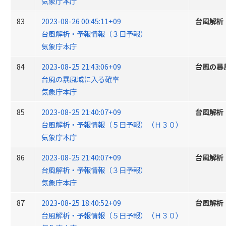
気象庁本庁
83
2023-08-26 00:45:11+09
台風解析
台風解析・予報情報（３日予報）
気象庁本庁
84
2023-08-25 21:43:06+09
台風の暴
台風の暴風域に入る確率
気象庁本庁
85
2023-08-25 21:40:07+09
台風解析
台風解析・予報情報（５日予報）（Ｈ３０）
気象庁本庁
86
2023-08-25 21:40:07+09
台風解析
台風解析・予報情報（３日予報）
気象庁本庁
87
2023-08-25 18:40:52+09
台風解析
台風解析・予報情報（５日予報）（Ｈ３０）