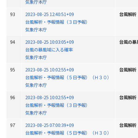
気象庁本庁
93
2023-08-25 12:40:51+09
台風解析
台風解析・予報情報（３日予報）
気象庁本庁
94
2023-08-25 10:03:05+09
台風の暴
台風の暴風域に入る確率
気象庁本庁
95
2023-08-25 10:02:55+09
台風解析
台風解析・予報情報（５日予報）（Ｈ３０）
気象庁本庁
96
2023-08-25 10:02:55+09
台風解析
台風解析・予報情報（３日予報）
気象庁本庁
97
2023-08-25 07:00:39+09
台風解析
台風解析・予報情報（５日予報）（Ｈ３０）