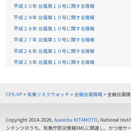
平成３０年 台風第１０号に関する情報
平成２９年 台風第１０号に関する情報
平成２８年 台風第１０号に関する情報
平成２７年 台風第１０号に関する情報
平成２６年 台風第１０号に関する情報
平成２５年 台風第１０号に関する情報
CPS-IIP
>
気象リスクウォッチ
>
全般台風情報
> 全般台風情
Copyright 2014-2026,
Asanobu KITAMOTO
, National In
ンテンツのうち、気象庁防災情報XMLに関連し、かつ他サ