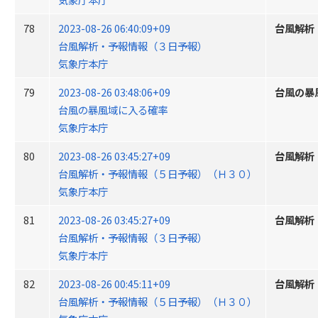
78
2023-08-26 06:40:09+09
台風解析
台風解析・予報情報（３日予報）
気象庁本庁
79
2023-08-26 03:48:06+09
台風の暴
台風の暴風域に入る確率
気象庁本庁
80
2023-08-26 03:45:27+09
台風解析
台風解析・予報情報（５日予報）（Ｈ３０）
気象庁本庁
81
2023-08-26 03:45:27+09
台風解析
台風解析・予報情報（３日予報）
気象庁本庁
82
2023-08-26 00:45:11+09
台風解析
台風解析・予報情報（５日予報）（Ｈ３０）