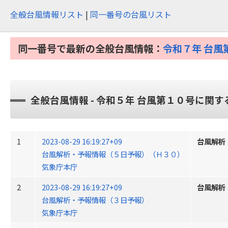
全般台風情報リスト
|
同一番号の台風リスト
同一番号で最新の全般台風情報：
令和７年 台風
全般台風情報 - 令和５年 台風第１０号に関す
1
2023-08-29 16:19:27+09
台風解析
台風解析・予報情報（５日予報）（Ｈ３０）
気象庁本庁
2
2023-08-29 16:19:27+09
台風解析
台風解析・予報情報（３日予報）
気象庁本庁