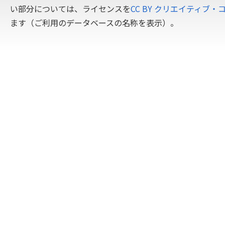
い部分については、ライセンスを
CC BY クリエイティブ・
ます（ご利用のデータベースの名称を表示）。