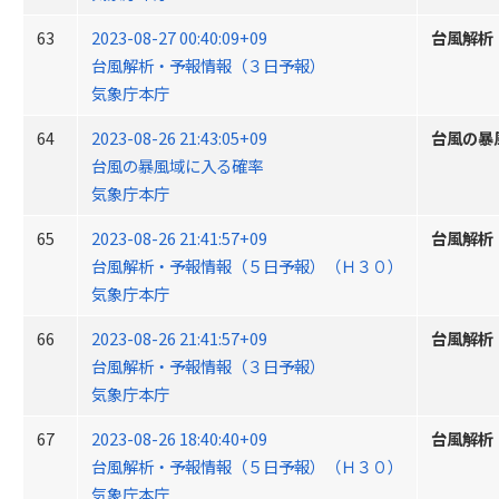
63
2023-08-27 00:40:09+09
台風解析
台風解析・予報情報（３日予報）
気象庁本庁
64
2023-08-26 21:43:05+09
台風の暴
台風の暴風域に入る確率
気象庁本庁
65
2023-08-26 21:41:57+09
台風解析
台風解析・予報情報（５日予報）（Ｈ３０）
気象庁本庁
66
2023-08-26 21:41:57+09
台風解析
台風解析・予報情報（３日予報）
気象庁本庁
67
2023-08-26 18:40:40+09
台風解析
台風解析・予報情報（５日予報）（Ｈ３０）
気象庁本庁