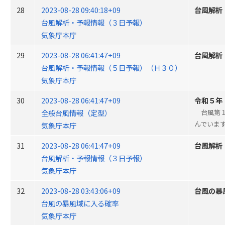
28
2023-08-28 09:40:18+09
台風解析
台風解析・予報情報（３日予報）
気象庁本庁
29
2023-08-28 06:41:47+09
台風解析
台風解析・予報情報（５日予報）（Ｈ３０）
気象庁本庁
30
2023-08-28 06:41:47+09
令和５年
全般台風情報（定型）
台風第１
んでいま
気象庁本庁
31
2023-08-28 06:41:47+09
台風解析
台風解析・予報情報（３日予報）
気象庁本庁
32
2023-08-28 03:43:06+09
台風の暴
台風の暴風域に入る確率
気象庁本庁