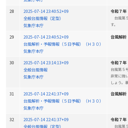
28
2025-07-14 23:40:52+09
令和７年
全般台風情報（定型）
台風第５
す。
気象庁本庁
29
2025-07-14 23:40:52+09
台風解析
台風解析・予報情報（５日予報）（Ｈ３０）
気象庁本庁
30
2025-07-14 23:14:13+09
令和７年
全般台風情報
台風第５
非常に強
気象庁本庁
しょう。
31
2025-07-14 22:41:37+09
台風解析
台風解析・予報情報（５日予報）（Ｈ３０）
気象庁本庁
32
2025-07-14 22:41:37+09
令和７年
全般台風情報（定型）
台風第５