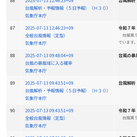
86
2025-07-13 12:46:23+09
台風解析
台風解析・予報情報（５日予報）（Ｈ３０）
気象庁本庁
87
2025-07-13 12:46:23+09
令和７年
全般台風情報（定型）
台風第５
でいます
気象庁本庁
88
2025-07-13 09:48:04+09
台風の暴
台風の暴風域に入る確率
気象庁本庁
89
2025-07-13 09:43:51+09
台風解析
台風解析・予報情報（５日予報）（Ｈ３０）
気象庁本庁
90
2025-07-13 09:43:51+09
令和７年
全般台風情報（定型）
台風第５
気象庁本庁