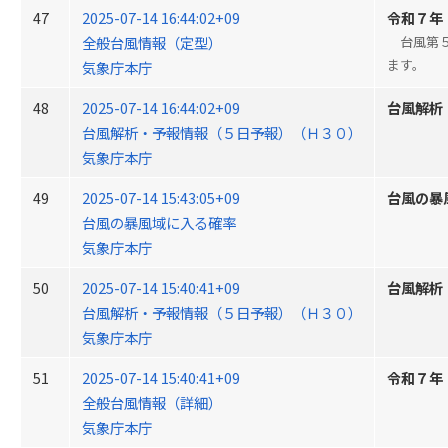
47
2025-07-14 16:44:02+09
令和７年
全般台風情報（定型）
台風第５
ます。
気象庁本庁
48
2025-07-14 16:44:02+09
台風解析
台風解析・予報情報（５日予報）（Ｈ３０）
気象庁本庁
49
2025-07-14 15:43:05+09
台風の暴
台風の暴風域に入る確率
気象庁本庁
50
2025-07-14 15:40:41+09
台風解析
台風解析・予報情報（５日予報）（Ｈ３０）
気象庁本庁
51
2025-07-14 15:40:41+09
令和７年
全般台風情報（詳細）
気象庁本庁