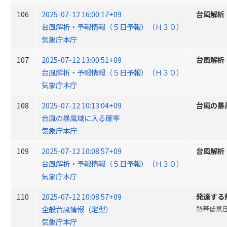
106
2025-07-12 16:00:17+09
台風解析
台風解析・予報情報（５日予報）（Ｈ３０）
気象庁本庁
107
2025-07-12 13:00:51+09
台風解析
台風解析・予報情報（５日予報）（Ｈ３０）
気象庁本庁
108
2025-07-12 10:13:04+09
台風の暴
台風の暴風域に入る確率
気象庁本庁
109
2025-07-12 10:08:57+09
台風解析
台風解析・予報情報（５日予報）（Ｈ３０）
気象庁本庁
110
2025-07-12 10:08:57+09
発達する
全般台風情報（定型）
熱帯低気
気象庁本庁