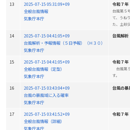
13
2025-07-15 05:31:09+09
令和７年
全般台風情報
台風第５
て、うね
気象庁本庁
た、土砂
14
2025-07-15 04:41:05+09
台風解析
台風解析・予報情報（５日予報）（Ｈ３０）
気象庁本庁
15
2025-07-15 04:41:05+09
令和７年
全般台風情報（定型）
台風第５
す。
気象庁本庁
16
2025-07-15 03:43:04+09
台風の暴
台風の暴風域に入る確率
気象庁本庁
17
2025-07-15 03:41:52+09
令和７年
全般台風情報（詳細）
気象庁本庁