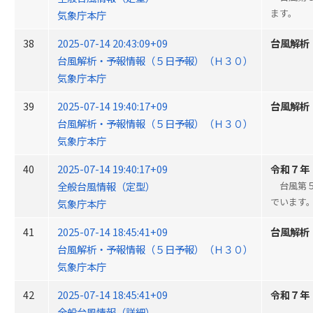
ます。
気象庁本庁
38
2025-07-14 20:43:09+09
台風解析
台風解析・予報情報（５日予報）（Ｈ３０）
気象庁本庁
39
2025-07-14 19:40:17+09
台風解析
台風解析・予報情報（５日予報）（Ｈ３０）
気象庁本庁
40
2025-07-14 19:40:17+09
令和７年
全般台風情報（定型）
台風第５
でいます
気象庁本庁
41
2025-07-14 18:45:41+09
台風解析
台風解析・予報情報（５日予報）（Ｈ３０）
気象庁本庁
42
2025-07-14 18:45:41+09
令和７年
全般台風情報（詳細）