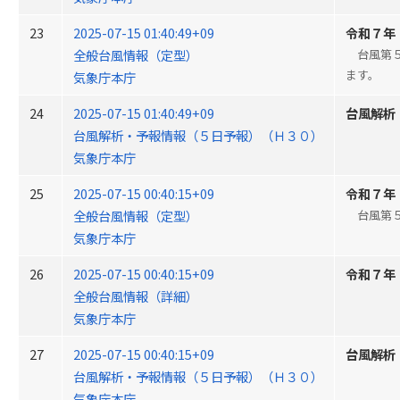
23
2025-07-15 01:40:49+09
令和７年
全般台風情報（定型）
台風第５
ます。
気象庁本庁
24
2025-07-15 01:40:49+09
台風解析
台風解析・予報情報（５日予報）（Ｈ３０）
気象庁本庁
25
2025-07-15 00:40:15+09
令和７年
全般台風情報（定型）
台風第５
気象庁本庁
26
2025-07-15 00:40:15+09
令和７年
全般台風情報（詳細）
気象庁本庁
27
2025-07-15 00:40:15+09
台風解析
台風解析・予報情報（５日予報）（Ｈ３０）
気象庁本庁