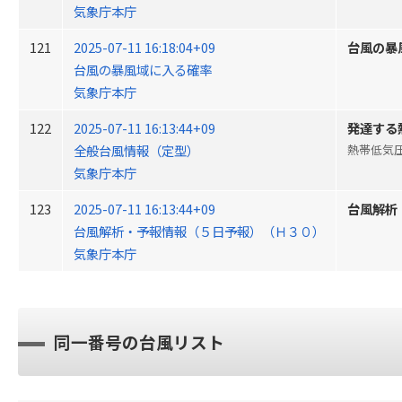
気象庁本庁
121
2025-07-11 16:18:04+09
台風の暴
台風の暴風域に入る確率
気象庁本庁
122
2025-07-11 16:13:44+09
発達する
全般台風情報（定型）
熱帯低気
気象庁本庁
123
2025-07-11 16:13:44+09
台風解析
台風解析・予報情報（５日予報）（Ｈ３０）
気象庁本庁
同一番号の台風リスト