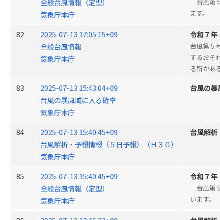
全般台風情報（定型）
台風第５
ます。
気象庁本庁
82
2025-07-13 17:05:15+09
令和７年
全般台風情報
台風第５
するおそ
気象庁本庁
る所があ
83
2025-07-13 15:43:04+09
台風の暴
台風の暴風域に入る確率
気象庁本庁
84
2025-07-13 15:40:45+09
台風解析
台風解析・予報情報（５日予報）（Ｈ３０）
気象庁本庁
85
2025-07-13 15:40:45+09
令和７年
全般台風情報（定型）
台風第５
います。
気象庁本庁