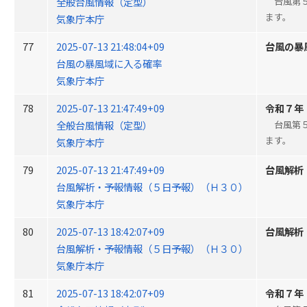
全般台風情報（定型）
台風第５
ます。
気象庁本庁
77
2025-07-13 21:48:04+09
台風の暴
台風の暴風域に入る確率
気象庁本庁
78
2025-07-13 21:47:49+09
令和７年
全般台風情報（定型）
台風第５
ます。
気象庁本庁
79
2025-07-13 21:47:49+09
台風解析
台風解析・予報情報（５日予報）（Ｈ３０）
気象庁本庁
80
2025-07-13 18:42:07+09
台風解析
台風解析・予報情報（５日予報）（Ｈ３０）
気象庁本庁
81
2025-07-13 18:42:07+09
令和７年