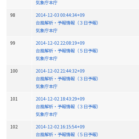
気象庁本庁
98
2014-12-03 00:44:34+09
台風解析・予報情報（３日予報）
気象庁本庁
99
2014-12-02 22:08:19+09
台風解析・予報情報（５日予報）
気象庁本庁
100
2014-12-02 21:44:32+09
台風解析・予報情報（３日予報）
気象庁本庁
101
2014-12-02 18:43:29+09
台風解析・予報情報（３日予報）
気象庁本庁
102
2014-12-02 16:15:54+09
台風解析・予報情報（５日予報）