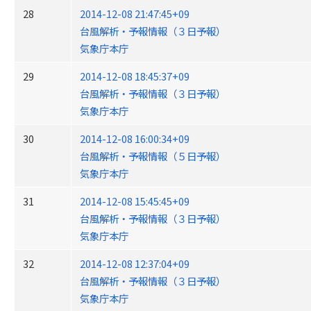
28
2014-12-08 21:47:45+09
台風解析・予報情報（３日予報）
気象庁本庁
29
2014-12-08 18:45:37+09
台風解析・予報情報（３日予報）
気象庁本庁
30
2014-12-08 16:00:34+09
台風解析・予報情報（５日予報）
気象庁本庁
31
2014-12-08 15:45:45+09
台風解析・予報情報（３日予報）
気象庁本庁
32
2014-12-08 12:37:04+09
台風解析・予報情報（３日予報）
気象庁本庁