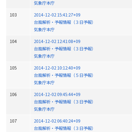
気象庁本庁
103
2014-12-02 15:41:27+09
台風解析・予報情報（３日予報）
気象庁本庁
104
2014-12-02 12:41:08+09
台風解析・予報情報（３日予報）
気象庁本庁
105
2014-12-02 10:12:40+09
台風解析・予報情報（５日予報）
気象庁本庁
106
2014-12-02 09:45:44+09
台風解析・予報情報（３日予報）
気象庁本庁
107
2014-12-02 06:40:24+09
台風解析・予報情報（３日予報）