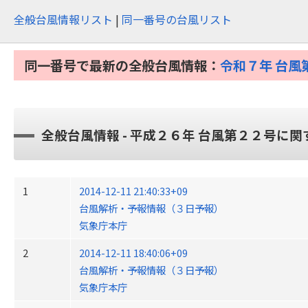
全般台風情報リスト
|
同一番号の台風リスト
同一番号で最新の全般台風情報：
令和７年 台風
全般台風情報 - 平成２６年 台風第２２号に
1
2014-12-11 21:40:33+09
台風解析・予報情報（３日予報）
気象庁本庁
2
2014-12-11 18:40:06+09
台風解析・予報情報（３日予報）
気象庁本庁