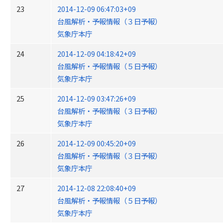
23
2014-12-09 06:47:03+09
台風解析・予報情報（３日予報）
気象庁本庁
24
2014-12-09 04:18:42+09
台風解析・予報情報（５日予報）
気象庁本庁
25
2014-12-09 03:47:26+09
台風解析・予報情報（３日予報）
気象庁本庁
26
2014-12-09 00:45:20+09
台風解析・予報情報（３日予報）
気象庁本庁
27
2014-12-08 22:08:40+09
台風解析・予報情報（５日予報）
気象庁本庁