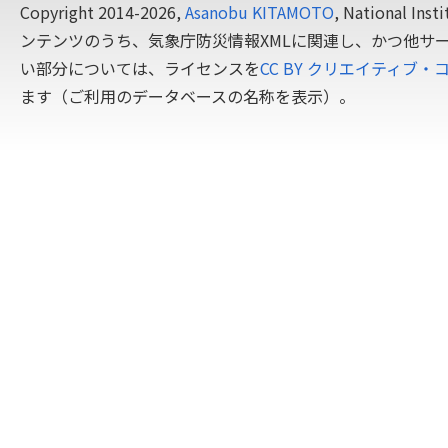
Copyright 2014-2026,
Asanobu KITAMOTO
, National In
ンテンツのうち、気象庁防災情報XMLに関連し、かつ他サ
い部分については、ライセンスを
CC BY クリエイティブ・
ます（ご利用のデータベースの名称を表示）。