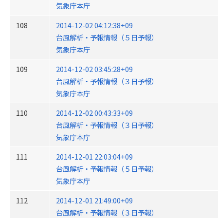
気象庁本庁
108
2014-12-02 04:12:38+09
台風解析・予報情報（５日予報）
気象庁本庁
109
2014-12-02 03:45:28+09
台風解析・予報情報（３日予報）
気象庁本庁
110
2014-12-02 00:43:33+09
台風解析・予報情報（３日予報）
気象庁本庁
111
2014-12-01 22:03:04+09
台風解析・予報情報（５日予報）
気象庁本庁
112
2014-12-01 21:49:00+09
台風解析・予報情報（３日予報）