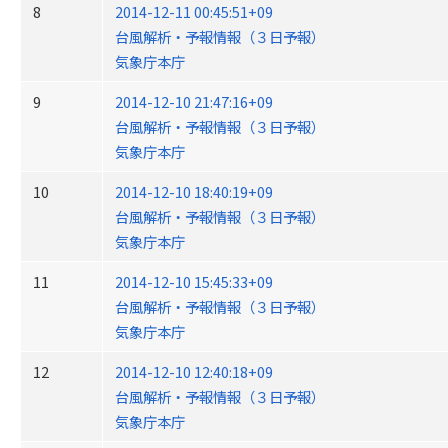
8
2014-12-11 00:45:51+09
台風解析・予報情報（３日予報）
気象庁本庁
9
2014-12-10 21:47:16+09
台風解析・予報情報（３日予報）
気象庁本庁
10
2014-12-10 18:40:19+09
台風解析・予報情報（３日予報）
気象庁本庁
11
2014-12-10 15:45:33+09
台風解析・予報情報（３日予報）
気象庁本庁
12
2014-12-10 12:40:18+09
台風解析・予報情報（３日予報）
気象庁本庁