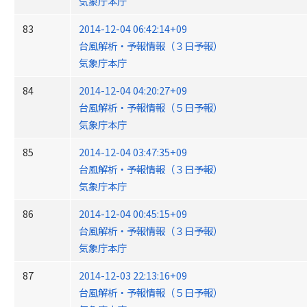
気象庁本庁
83
2014-12-04 06:42:14+09
台風解析・予報情報（３日予報）
気象庁本庁
84
2014-12-04 04:20:27+09
台風解析・予報情報（５日予報）
気象庁本庁
85
2014-12-04 03:47:35+09
台風解析・予報情報（３日予報）
気象庁本庁
86
2014-12-04 00:45:15+09
台風解析・予報情報（３日予報）
気象庁本庁
87
2014-12-03 22:13:16+09
台風解析・予報情報（５日予報）