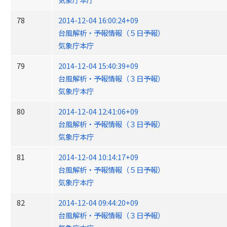
78
2014-12-04 16:00:24+09
台風解析・予報情報（５日予報）
気象庁本庁
79
2014-12-04 15:40:39+09
台風解析・予報情報（３日予報）
気象庁本庁
80
2014-12-04 12:41:06+09
台風解析・予報情報（３日予報）
気象庁本庁
81
2014-12-04 10:14:17+09
台風解析・予報情報（５日予報）
気象庁本庁
82
2014-12-04 09:44:20+09
台風解析・予報情報（３日予報）