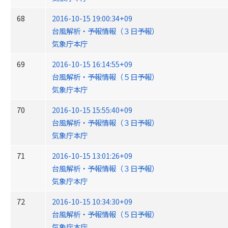
68
2016-10-15 19:00:34+09
台風解析・予報情報（３日予報）
気象庁本庁
69
2016-10-15 16:14:55+09
台風解析・予報情報（５日予報）
気象庁本庁
70
2016-10-15 15:55:40+09
台風解析・予報情報（３日予報）
気象庁本庁
71
2016-10-15 13:01:26+09
台風解析・予報情報（３日予報）
気象庁本庁
72
2016-10-15 10:34:30+09
台風解析・予報情報（５日予報）
気象庁本庁