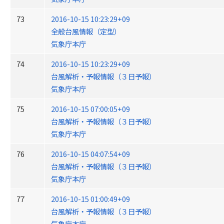
73
2016-10-15 10:23:29+09
全般台風情報（定型）
気象庁本庁
74
2016-10-15 10:23:29+09
台風解析・予報情報（３日予報）
気象庁本庁
75
2016-10-15 07:00:05+09
台風解析・予報情報（３日予報）
気象庁本庁
76
2016-10-15 04:07:54+09
台風解析・予報情報（３日予報）
気象庁本庁
77
2016-10-15 01:00:49+09
台風解析・予報情報（３日予報）
気象庁本庁