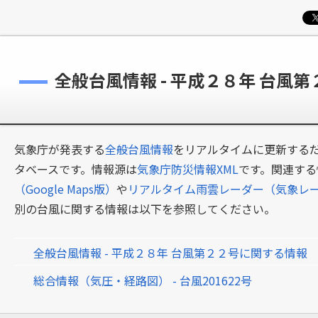
全般台風情報 - 平成２８年 台風
気象庁が発表する
全般台風情報
をリアルタイムに更新するだ
タベースです。情報源は
気象庁防災情報XML
です。関連する
（Google Maps版）
や
リアルタイム雨雲レーダー（気象レ
別の台風に関する情報は以下を参照してください。
全般台風情報 - 平成２８年 台風第２２号に関する情報
総合情報（気圧・経路図） - 台風201622号