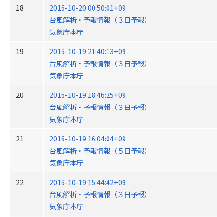
18
2016-10-20 00:50:01+09
台風解析・予報情報（３日予報）
気象庁本庁
19
2016-10-19 21:40:13+09
台風解析・予報情報（３日予報）
気象庁本庁
20
2016-10-19 18:46:25+09
台風解析・予報情報（３日予報）
気象庁本庁
21
2016-10-19 16:04:04+09
台風解析・予報情報（５日予報）
気象庁本庁
22
2016-10-19 15:44:42+09
台風解析・予報情報（３日予報）
気象庁本庁