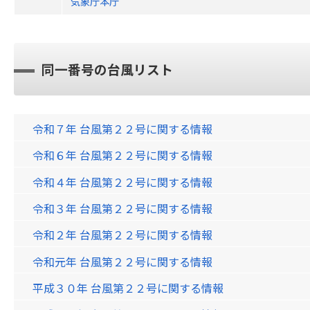
気象庁本庁
同一番号の台風リスト
令和７年 台風第２２号に関する情報
令和６年 台風第２２号に関する情報
令和４年 台風第２２号に関する情報
令和３年 台風第２２号に関する情報
令和２年 台風第２２号に関する情報
令和元年 台風第２２号に関する情報
平成３０年 台風第２２号に関する情報