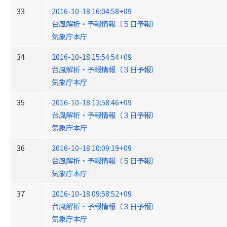
33
2016-10-18 16:04:58+09
台風解析・予報情報（５日予報）
気象庁本庁
34
2016-10-18 15:54:54+09
台風解析・予報情報（３日予報）
気象庁本庁
35
2016-10-18 12:58:46+09
台風解析・予報情報（３日予報）
気象庁本庁
36
2016-10-18 10:09:19+09
台風解析・予報情報（５日予報）
気象庁本庁
37
2016-10-18 09:58:52+09
台風解析・予報情報（３日予報）
気象庁本庁