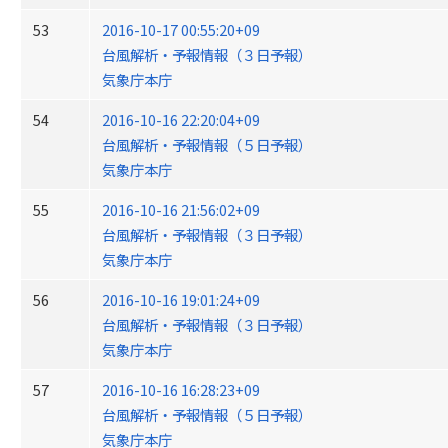
53
2016-10-17 00:55:20+09
台風解析・予報情報（３日予報）
気象庁本庁
54
2016-10-16 22:20:04+09
台風解析・予報情報（５日予報）
気象庁本庁
55
2016-10-16 21:56:02+09
台風解析・予報情報（３日予報）
気象庁本庁
56
2016-10-16 19:01:24+09
台風解析・予報情報（３日予報）
気象庁本庁
57
2016-10-16 16:28:23+09
台風解析・予報情報（５日予報）
気象庁本庁