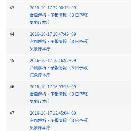
43
2016-10-17 22:00:13+09
台風解析・予報情報（３日予報）
気象庁本庁
44
2016-10-17 18:47:49+09
台風解析・予報情報（３日予報）
気象庁本庁
45
2016-10-17 16:16:52+09
台風解析・予報情報（５日予報）
気象庁本庁
46
2016-10-17 16:03:26+09
台風解析・予報情報（３日予報）
気象庁本庁
47
2016-10-17 12:45:04+09
台風解析・予報情報（３日予報）
気象庁本庁