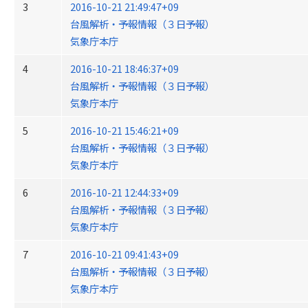
3
2016-10-21 21:49:47+09
台風解析・予報情報（３日予報）
気象庁本庁
4
2016-10-21 18:46:37+09
台風解析・予報情報（３日予報）
気象庁本庁
5
2016-10-21 15:46:21+09
台風解析・予報情報（３日予報）
気象庁本庁
6
2016-10-21 12:44:33+09
台風解析・予報情報（３日予報）
気象庁本庁
7
2016-10-21 09:41:43+09
台風解析・予報情報（３日予報）
気象庁本庁