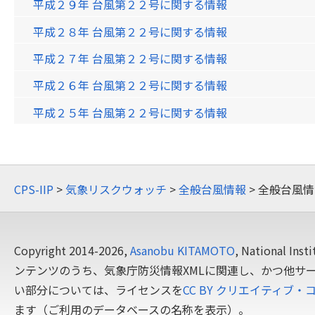
平成２９年 台風第２２号に関する情報
平成２８年 台風第２２号に関する情報
平成２７年 台風第２２号に関する情報
平成２６年 台風第２２号に関する情報
平成２５年 台風第２２号に関する情報
CPS-IIP
>
気象リスクウォッチ
>
全般台風情報
> 全般台風情
Copyright 2014-2026,
Asanobu KITAMOTO
, National In
ンテンツのうち、気象庁防災情報XMLに関連し、かつ他サ
い部分については、ライセンスを
CC BY クリエイティブ・
ます（ご利用のデータベースの名称を表示）。