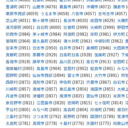
豊浦町
(4077)
山鹿市
(4076)
霧島市
(4073)
沖縄市
(4072)
鎌倉市
(
栗原市西部
(4059)
うるま市
(4058)
八街市
(4057)
志布志市
(4057)
芝山町
(4031)
駒ヶ根市
(4031)
長浜市
(4030)
成田市
(4029)
大磯
湯河原町
(4001)
白石町
(4000)
壮瞥町
(3999)
大崎町
(3999)
野田
印西市
(3984)
茅ヶ崎市
(3984)
阿南町
(3982)
栄町
(3981)
伊方町
(
菊陽町
(3964)
屋久島町
(3964)
酒々井町
(3963)
中頓別町
(3962)
安来市
(3951)
合志市
(3950)
白井市
(3947)
美幌町
(3946)
大田原
真鶴町
(3930)
那覇市
(3929)
日高町日高
(3928)
加美町
(3927)
下
香南市
(3918)
諫早市
(3918)
品川区
(3913)
高石市
(3913)
安田町
(
南箕輪村
(3905)
高島市
(3904)
宮田村
(3902)
姶良市
(3901)
みな
田野町
(3895)
仙台市西部
(3894)
富士市
(3891)
大竹市
(3891)
阿
西原村
(3873)
見附市
(3872)
甲佐町
(3872)
宍粟市
(3867)
白石市
(
川崎町
(3857)
南城市
(3857)
東広島市
(3856)
南国市
(3855)
大崎
丹波市
(3839)
津幡町
(3837)
境港市
(3835)
雲仙市
(3833)
米原市
(
泉佐野市
(3821)
江田島市
(3820)
忠岡町
(3815)
七ヶ宿町
(3814)
平谷村
(3805)
みなべ町
(3805)
高森町
(3804)
印南町
(3798)
根羽
三島村
(3793)
さつま町
(3792)
辰野町
(3789)
国頭村
(3789)
常滑
太良町
(3781)
真岡市
(3778)
十島村
(3776)
天龍村
(3775)
和歌山