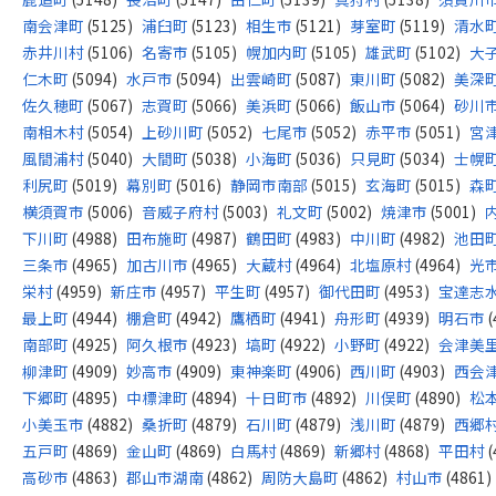
南会津町
(5125)
浦臼町
(5123)
相生市
(5121)
芽室町
(5119)
清水
赤井川村
(5106)
名寄市
(5105)
幌加内町
(5105)
雄武町
(5102)
大
仁木町
(5094)
水戸市
(5094)
出雲崎町
(5087)
東川町
(5082)
美深
佐久穂町
(5067)
志賀町
(5066)
美浜町
(5066)
飯山市
(5064)
砂川
南相木村
(5054)
上砂川町
(5052)
七尾市
(5052)
赤平市
(5051)
宮
風間浦村
(5040)
大間町
(5038)
小海町
(5036)
只見町
(5034)
士幌
利尻町
(5019)
幕別町
(5016)
静岡市南部
(5015)
玄海町
(5015)
森
横須賀市
(5006)
音威子府村
(5003)
礼文町
(5002)
焼津市
(5001)
下川町
(4988)
田布施町
(4987)
鶴田町
(4983)
中川町
(4982)
池田
三条市
(4965)
加古川市
(4965)
大蔵村
(4964)
北塩原村
(4964)
光
栄村
(4959)
新庄市
(4957)
平生町
(4957)
御代田町
(4953)
宝達志
最上町
(4944)
棚倉町
(4942)
鷹栖町
(4941)
舟形町
(4939)
明石市
(
南部町
(4925)
阿久根市
(4923)
塙町
(4922)
小野町
(4922)
会津美
柳津町
(4909)
妙高市
(4909)
東神楽町
(4906)
西川町
(4903)
西会
下郷町
(4895)
中標津町
(4894)
十日町市
(4892)
川俣町
(4890)
松
小美玉市
(4882)
桑折町
(4879)
石川町
(4879)
浅川町
(4879)
西郷
五戸町
(4869)
金山町
(4869)
白馬村
(4869)
新郷村
(4868)
平田村
(
高砂市
(4863)
郡山市湖南
(4862)
周防大島町
(4862)
村山市
(4861)