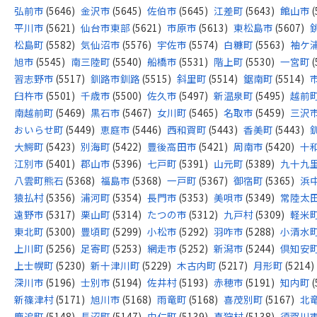
弘前市
(5646)
金沢市
(5645)
佐伯市
(5645)
江差町
(5643)
館山市
(
平川市
(5621)
仙台市東部
(5621)
市原市
(5613)
東松島市
(5607)
松島町
(5582)
気仙沼市
(5576)
宇佐市
(5574)
白糠町
(5563)
袖ケ
旭市
(5545)
南三陸町
(5540)
船橋市
(5531)
階上町
(5530)
一宮町
(
習志野市
(5517)
釧路市釧路
(5515)
斜里町
(5514)
鋸南町
(5514)
臼杵市
(5501)
千歳市
(5500)
佐久市
(5497)
新温泉町
(5495)
越前
南越前町
(5469)
黒石市
(5467)
女川町
(5465)
名取市
(5459)
三沢
おいらせ町
(5449)
恵庭市
(5446)
西和賀町
(5443)
香美町
(5443)
大鰐町
(5423)
別海町
(5422)
豊後高田市
(5421)
周南市
(5420)
十
江別市
(5401)
郡山市
(5396)
七戸町
(5391)
山元町
(5389)
九十九
八雲町熊石
(5368)
福島市
(5368)
一戸町
(5367)
御宿町
(5365)
浜
猿払村
(5356)
浦河町
(5354)
長門市
(5353)
美唄市
(5349)
常陸太
遠野市
(5317)
栗山町
(5314)
たつの市
(5312)
九戸村
(5309)
軽米
東北町
(5300)
豊頃町
(5299)
小松市
(5292)
羽咋市
(5288)
小清水
上川町
(5256)
足寄町
(5253)
網走市
(5252)
新潟市
(5244)
倶知安
上士幌町
(5230)
新十津川町
(5229)
木古内町
(5217)
月形町
(5214)
深川市
(5196)
士別市
(5194)
佐井村
(5193)
赤穂市
(5191)
知内町
(
新篠津村
(5171)
旭川市
(5168)
雨竜町
(5168)
喜茂別町
(5167)
北
鹿追町
(5148)
長沼町
(5147)
由仁町
(5139)
真狩村
(5138)
須賀川