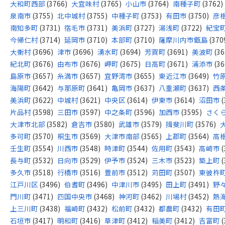
大和町西部
(3766)
大宜味村
(3765)
小山市
(3764)
南種子町
(3762)
泉南市
(3755)
北中城村
(3755)
中種子町
(3753)
有田市
(3750)
彦
南知多町
(3731)
宿毛市
(3731)
美浜町
(3727)
湯浅町
(3722)
紀宝
今帰仁村
(3714)
延岡市
(3710)
本部町
(3710)
薩摩川内市甑島
(370
大衡村
(3696)
津市
(3696)
湧水町
(3694)
芳賀町
(3691)
美波町
(36
紀北町
(3676)
由布市
(3676)
岬町
(3675)
日高町
(3671)
浦添市
(36
島原市
(3657)
糸満市
(3657)
宜野湾市
(3655)
東近江市
(3649)
竹
海陽町
(3642)
与那原町
(3641)
亀岡市
(3637)
八重瀬町
(3637)
西
美浜町
(3622)
中城村
(3621)
中央区
(3614)
伊東市
(3614)
沼田市
(
片品村
(3598)
三田市
(3597)
中之条町
(3596)
加西市
(3595)
さく
大津市北部
(3582)
倉吉市
(3580)
武雄市
(3579)
揖斐川町
(3576)
多可町
(3570)
桐生市
(3569)
大津市南部
(3565)
上郡町
(3564)
高
壬生町
(3554)
川西市
(3548)
時津町
(3544)
佐用町
(3543)
高崎市
(
長与町
(3532)
日向市
(3529)
伊予市
(3524)
三木市
(3523)
築上町
(
多久市
(3518)
行橋市
(3516)
豊前市
(3512)
苅田町
(3507)
東彼杵
江戸川区
(3496)
伯耆町
(3496)
中津川市
(3495)
田上町
(3491)
野
門川町
(3471)
四国中央市
(3468)
神河町
(3462)
川場村
(3452)
熱
上三川町
(3438)
福崎町
(3432)
松前町
(3432)
都農町
(3432)
有田
石垣市
(3417)
明和町
(3416)
草津町
(3412)
稲美町
(3412)
吉富町
(