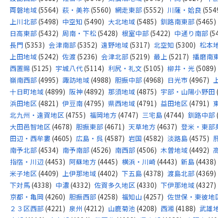
両磐地域
(5564)
萩・美祢
(5560)
網走東部
(5552)
川薩・姶良
(554
上川北部
(5498)
中空知
(5490)
大北地域
(5485)
釧路南東部
(5465)
日高東部
(5432)
周南・下松
(5428)
根室中部
(5422)
中通り南部
(5
長門
(5353)
会津南部
(5352)
遠野地域
(5317)
北空知
(5300)
松本
上田地域
(5242)
佐渡
(5236)
会津北部
(5219)
最上
(5217)
播磨南
西置賜
(5125)
宇城八代
(5114)
利尻・礼文
(5105)
柳井・光
(5089)
嶺南西部
(4995)
諏訪地域
(4988)
胆振中部
(4968)
日光市
(4967)
十日町地域
(4899)
阪神
(4892)
那須地域
(4875)
宇部・山陽小野田
浜田地区
(4821)
伊豆南
(4795)
県西地域
(4791)
益田地区
(4791)
北九州・遠賀地区
(4755)
福岡地方
(4747)
三宅島
(4744)
釧路中部
大田邑智地区
(4678)
胆振東部
(4671)
天草地方
(4637)
登米・東部
田辺・西牟婁
(4605)
広島・呉
(4587)
岩国
(4582)
淡路島
(4575)
南予北部
(4534)
南予南部
(4526)
南西部
(4506)
木曽地域
(4492)
指宿・川辺
(4453)
阿蘇地方
(4445)
横浜・川崎
(4443)
新島
(4438)
米子地区
(4409)
上伊那地域
(4402)
下五島
(4378)
渡島北部
(4369)
下対馬
(4338)
中濃
(4332)
佐賀多久地区
(4330)
下伊那地域
(4327)
京都・亀岡
(4260)
胆振西部
(4258)
福知山
(4257)
佐世保・東彼地
２３区西部
(4221)
泉州
(4212)
山鹿菊池
(4208)
西湘
(4188)
武雄