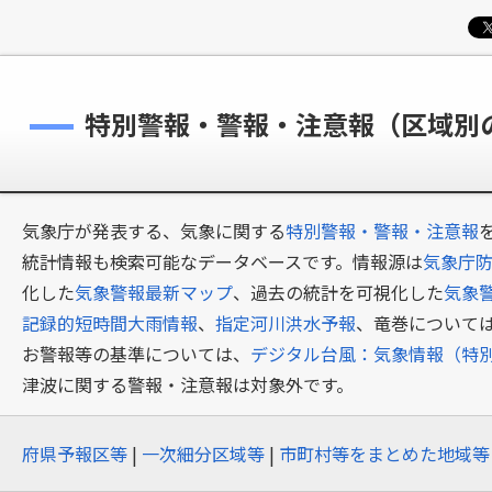
特別警報・警報・注意報（区域別
気象庁が発表する、気象に関する
特別警報・警報・注意報
統計情報も検索可能なデータベースです。情報源は
気象庁防
化した
気象警報最新マップ
、過去の統計を可視化した
気象
記録的短時間大雨情報
、
指定河川洪水予報
、竜巻について
お警報等の基準については、
デジタル台風：気象情報（特
津波に関する警報・注意報は対象外です。
府県予報区等
|
一次細分区域等
|
市町村等をまとめた地域等