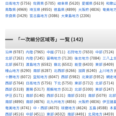
日高地方
(5756)
佐賀県
(5705)
岐阜県
(5620)
愛媛県
(5619)
和歌
鳥取県
(4969)
埼玉県
(4950)
徳島県
(4899)
大阪府
(4836)
奄美地
奈良県
(3429)
宮古島地方
(3086)
大東島地方
(2206)
「一次細分区域等」一覧 (142)
沿岸
(9787)
内陸
(7965)
中越
(7711)
石狩地方
(7650)
中部
(7524)
北部
(7263)
内陸
(7245)
留萌地方
(7120)
後志地方
(7084)
三八上
北部
(6673)
渡島地方
(6582)
嶺北
(6502)
能登
(6430)
東部
(6409)
檜山地方
(6290)
南部
(6287)
北西部
(6266)
加賀
(6240)
上川地方
(
十勝地方
(6072)
空知地方
(6047)
西部
(5982)
北東部
(5952)
網走
西部
(5764)
日高地方
(5756)
下北
(5750)
東部
(5732)
北部
(5714)
西部
(5318)
置賜
(5317)
胆振地方
(5312)
北部
(5300)
東部
(5247)
伊豆
(5171)
南部
(5140)
西部
(5131)
南部
(5103)
南部
(5079)
北部
南部
(4890)
南部
(4876)
北九州地方
(4856)
大阪府
(4836)
伊豆諸
奄美地方
(4741)
中・西部
(4670)
球磨地方
(4624)
五島
(4588)
本
西部
(4516)
中部
(4511)
東部
(4502)
南部
(4491)
北見地方
(4459)