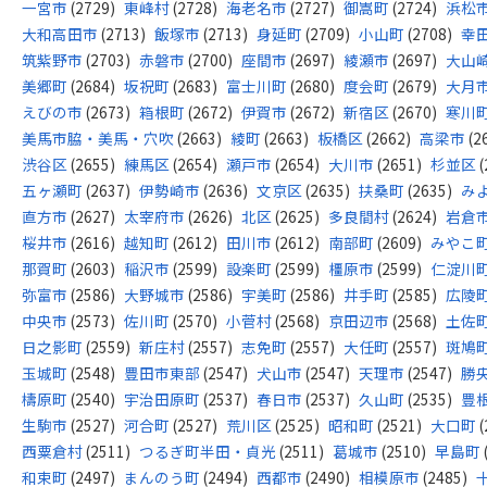
一宮市
(2729)
東峰村
(2728)
海老名市
(2727)
御嵩町
(2724)
浜松
大和高田市
(2713)
飯塚市
(2713)
身延町
(2709)
小山町
(2708)
幸
筑紫野市
(2703)
赤磐市
(2700)
座間市
(2697)
綾瀬市
(2697)
大山
美郷町
(2684)
坂祝町
(2683)
富士川町
(2680)
度会町
(2679)
大月
えびの市
(2673)
箱根町
(2672)
伊賀市
(2672)
新宿区
(2670)
寒川
美馬市脇・美馬・穴吹
(2663)
綾町
(2663)
板橋区
(2662)
高梁市
(2
渋谷区
(2655)
練馬区
(2654)
瀬戸市
(2654)
大川市
(2651)
杉並区
(
五ヶ瀬町
(2637)
伊勢崎市
(2636)
文京区
(2635)
扶桑町
(2635)
み
直方市
(2627)
太宰府市
(2626)
北区
(2625)
多良間村
(2624)
岩倉
桜井市
(2616)
越知町
(2612)
田川市
(2612)
南部町
(2609)
みやこ
那賀町
(2603)
稲沢市
(2599)
設楽町
(2599)
橿原市
(2599)
仁淀川
弥富市
(2586)
大野城市
(2586)
宇美町
(2586)
井手町
(2585)
広陵
中央市
(2573)
佐川町
(2570)
小菅村
(2568)
京田辺市
(2568)
土佐
日之影町
(2559)
新庄村
(2557)
志免町
(2557)
大任町
(2557)
斑鳩
玉城町
(2548)
豊田市東部
(2547)
犬山市
(2547)
天理市
(2547)
勝
檮原町
(2540)
宇治田原町
(2537)
春日市
(2537)
久山町
(2535)
豊
生駒市
(2527)
河合町
(2527)
荒川区
(2525)
昭和町
(2521)
大口町
(
西粟倉村
(2511)
つるぎ町半田・貞光
(2511)
葛城市
(2510)
早島町
和束町
(2497)
まんのう町
(2494)
西都市
(2490)
相模原市
(2485)