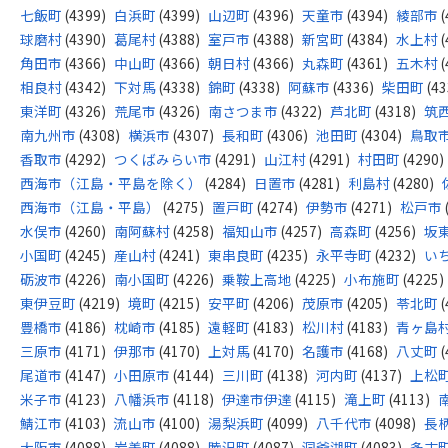
七飯町
(4399)
白浜町
(4399)
山辺町
(4396)
天童市
(4394)
綾部市
(
球磨村
(4390)
葛尾村
(4388)
室戸市
(4388)
新宮町
(4384)
水上村
(
角田市
(4366)
中山町
(4366)
朝日村
(4366)
丸森町
(4361)
五木村
(
相良村
(4342)
下対馬
(4338)
錦町
(4338)
阿蘇市
(4336)
柴田町
(43
東洋町
(4326)
荒尾市
(4326)
南さつま市
(4322)
芦北町
(4318)
筑
南九州市
(4308)
横浜市
(4307)
長和町
(4306)
池田町
(4304)
鳥取
香取市
(4292)
つくばみらい市
(4291)
山江村
(4291)
村田町
(4290)
西海市（江島・平島を除く）
(4284)
日置市
(4281)
利島村
(4280)
西海市（江島・平島）
(4275)
置戸町
(4274)
伊勢市
(4271)
松戸市
水俣市
(4260)
南阿蘇村
(4258)
福知山市
(4257)
高森町
(4256)
坂
小国町
(4245)
産山村
(4241)
東串良町
(4235)
永平寺町
(4232)
い
砺波市
(4226)
南小国町
(4226)
乗鞍上高地
(4225)
小布施町
(4225)
東伊豆町
(4219)
境町
(4215)
安平町
(4206)
茂原市
(4205)
苓北町
(
豊橋市
(4186)
枕崎市
(4185)
遠軽町
(4183)
松川村
(4183)
青ヶ島
三原市
(4171)
伊那市
(4170)
上対馬
(4170)
名護市
(4168)
八丈町
(
尾道市
(4147)
小田原市
(4144)
三川町
(4138)
河内町
(4137)
上松
米子市
(4123)
八幡浜市
(4118)
伊達市伊達
(4115)
滝上町
(4113)
鯖江市
(4103)
流山市
(4100)
湯梨浜町
(4099)
八千代市
(4098)
長
大阪市
(4088)
岩美町
(4088)
睦沢町
(4087)
洞爺湖町
(4083)
多古