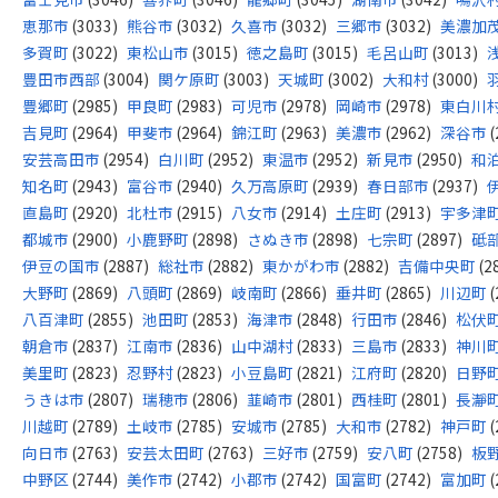
恵那市
(3033)
熊谷市
(3032)
久喜市
(3032)
三郷市
(3032)
美濃加
多賀町
(3022)
東松山市
(3015)
徳之島町
(3015)
毛呂山町
(3013)
豊田市西部
(3004)
関ケ原町
(3003)
天城町
(3002)
大和村
(3000)
豊郷町
(2985)
甲良町
(2983)
可児市
(2978)
岡崎市
(2978)
東白川
吉見町
(2964)
甲斐市
(2964)
錦江町
(2963)
美濃市
(2962)
深谷市
(
安芸高田市
(2954)
白川町
(2952)
東温市
(2952)
新見市
(2950)
和
知名町
(2943)
富谷市
(2940)
久万高原町
(2939)
春日部市
(2937)
直島町
(2920)
北杜市
(2915)
八女市
(2914)
土庄町
(2913)
宇多津
都城市
(2900)
小鹿野町
(2898)
さぬき市
(2898)
七宗町
(2897)
砥
伊豆の国市
(2887)
総社市
(2882)
東かがわ市
(2882)
吉備中央町
(2
大野町
(2869)
八頭町
(2869)
岐南町
(2866)
垂井町
(2865)
川辺町
(
八百津町
(2855)
池田町
(2853)
海津市
(2848)
行田市
(2846)
松伏
朝倉市
(2837)
江南市
(2836)
山中湖村
(2833)
三島市
(2833)
神川
美里町
(2823)
忍野村
(2823)
小豆島町
(2821)
江府町
(2820)
日野
うきは市
(2807)
瑞穂市
(2806)
韮崎市
(2801)
西桂町
(2801)
長瀞
川越町
(2789)
土岐市
(2785)
安城市
(2785)
大和市
(2782)
神戸町
(
向日市
(2763)
安芸太田町
(2763)
三好市
(2759)
安八町
(2758)
板
中野区
(2744)
美作市
(2742)
小郡市
(2742)
国富町
(2742)
富加町
(