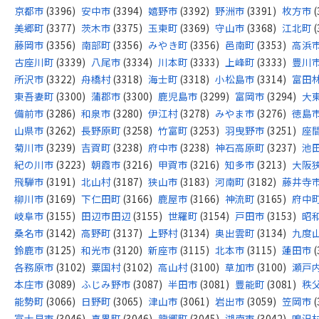
京都市
(3396)
安中市
(3394)
嬉野市
(3392)
野洲市
(3391)
枚方市
(
美郷町
(3377)
茨木市
(3375)
玉東町
(3369)
守山市
(3368)
江北町
(
藤岡市
(3356)
南部町
(3356)
みやき町
(3356)
邑南町
(3353)
高浜
古座川町
(3339)
八尾市
(3334)
川本町
(3333)
上峰町
(3333)
豊川
所沢市
(3322)
舟橋村
(3318)
海士町
(3318)
小松島市
(3314)
富田
東吾妻町
(3300)
蒲郡市
(3300)
鹿児島市
(3299)
富岡市
(3294)
大
備前市
(3286)
和泉市
(3280)
伊江村
(3278)
みやま市
(3276)
徳島
山県市
(3262)
長野原町
(3258)
竹富町
(3253)
羽曳野市
(3251)
座
菊川市
(3239)
吉賀町
(3238)
府中市
(3238)
神石高原町
(3237)
池
紀の川市
(3223)
朝霞市
(3216)
甲賀市
(3216)
知多市
(3213)
大阪
飛騨市
(3191)
北山村
(3187)
狭山市
(3183)
河南町
(3182)
藤井寺
柳川市
(3169)
下仁田町
(3166)
鹿屋市
(3166)
神流町
(3165)
府中
岐阜市
(3155)
田辺市田辺
(3155)
世羅町
(3154)
戸田市
(3153)
昭
桑名市
(3142)
高野町
(3137)
上野村
(3134)
奥出雲町
(3134)
九度
鈴鹿市
(3125)
和光市
(3120)
新座市
(3115)
北本市
(3115)
蓮田市
(
各務原市
(3102)
粟国村
(3102)
高山村
(3100)
草加市
(3100)
瀬戸
本庄市
(3089)
ふじみ野市
(3087)
半田市
(3081)
豊能町
(3081)
秩
能勢町
(3066)
日野町
(3065)
津山市
(3061)
岩出市
(3059)
笠岡市
(
富士見市
(3046)
喜界町
(3046)
龍郷町
(3045)
湖南市
(3042)
鳴沢