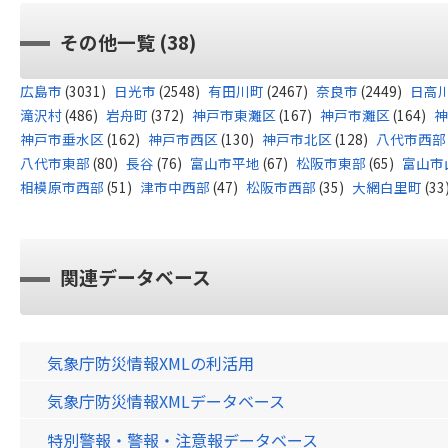
その他一覧 (38)
広島市
(3031)
日光市
(2548)
有田川町
(2467)
奈良市
(2449)
日高
滝沢村
(486)
岩舟町
(372)
神戸市東灘区
(167)
神戸市灘区
(164)
神
神戸市垂水区
(162)
神戸市西区
(130)
神戸市北区
(128)
八代市西部
八代市東部
(80)
長谷
(76)
富山市平地
(67)
松阪市東部
(65)
富山市
相模原市西部
(51)
津市中西部
(47)
松阪市西部
(35)
大網白里町
(33
関連データベース
気象庁防災情報XMLの利活用
気象庁防災情報XMLデータベース
特別警報・警報・注意報データベース