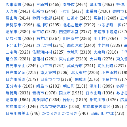
久米南町
(2465)
三原村
(2465)
秦野市
(2464)
厚木市
(2463)
野迫
大治町
(2445)
御所市
(2444)
下市町
(2437)
東栄町
(2436)
豊明市
(
豊山町
(2414)
静岡市北部
(2410)
日進市
(2405)
馬路村
(2405)
五
伊勢原市
(2396)
綾川町
(2395)
北名古屋市
(2392)
つるぎ町一宇
(2
清須市
(2380)
琴平町
(2378)
田辺市本宮
(2377)
田辺市中辺路
(237
いなべ市
(2368)
石井町
(2367)
明日香村
(2366)
川上村
(2364)
上
下北山村
(2343)
東吉野村
(2341)
西東京市
(2340)
中井町
(2339)
三宅町
(2325)
佐那河内村
(2325)
木城町
(2318)
大泉町
(2316)
千
足立区
(2287)
曽爾村
(2281)
東村山市
(2280)
大井町
(2276)
東久
日光市栗山
(2249)
小平市
(2247)
武蔵野市
(2241)
阿久比町
(2232)
日光市足尾
(2219)
南大東村
(2206)
北大東村
(2206)
小笠原村
(219
日光市藤原
(2179)
日光市今市
(2178)
開成町
(2176)
小金井市
(217
国分寺市
(2105)
昭島市
(2102)
朝日町
(2101)
清川村
(2099)
多摩
瑞穂町
(2033)
青梅市
(1976)
国立市
(1951)
日の出町
(1936)
あき
清瀬市
(1864)
奥多摩町
(1864)
檜原村
(1819)
那珂川市
(1426)
広
広島市南区
(1246)
広島市安佐北区
(1060)
広島市安佐南区
(1052)
日高川町美山
(746)
かつらぎ町かつらぎ
(740)
日高川町中津
(738)