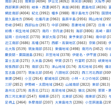
南部
(4110)
南東部
(4094)
伊豆北
(4092)
県央部
(4088)
大阪市
(40
西部栗原
(4059)
岐阜・西濃
(4057)
奥越
(4038)
鹿島地区
(4036)
網走南部
(4004)
紀北
(3992)
幡多
(3988)
種子島地方
(3979)
国頭
屋久島地方
(3964)
北播丹波
(3963)
島原半島
(3956)
岡山地域
(395
壱岐
(3945)
西部仙台
(3917)
中部
(3896)
吾妻地域
(3872)
日南・
前橋・桐生地域
(3827)
南丹・京丹波
(3819)
海部
(3806)
高崎・藤
延岡・日向地区
(3770)
東部大阪
(3756)
東予東部
(3746)
南中部
(3
近江南部
(3686)
高幡
(3677)
西都・高鍋地区
(3663)
京築
(3658)
北大阪
(3539)
筑後南部
(3531)
東備地域
(3498)
南河内
(3452)
中
慶良間・粟国諸島
(3391)
井笠地域
(3378)
伊是名・伊平屋
(3360)
富士五湖
(3275)
久米島
(3264)
甲賀
(3257)
竹富町
(3253)
峡東地
尾張西部
(3179)
南部
(3175)
津山地域
(3174)
高松地域
(3149)
備
宮古島
(3077)
筑後北部
(3054)
八頭地区
(3025)
西三河北西部
(300
東讃
(2945)
小豆
(2914)
都城地区
(2910)
小林・えびの地区
(2881)
三好
(2852)
伊勢崎・太田地域
(2842)
山城南部
(2822)
東部
(2813)
遠州北
(2719)
高吾北
(2711)
高梁地域
(2662)
嶺北
(2639)
那賀・
西三河北東部
(2547)
相模原
(2537)
北東部
(2536)
南東部
(2525)
足柄上
(2464)
多摩南部
(2307)
大東島地方
(2206)
小笠原諸島
(219