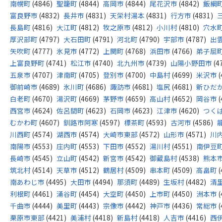
南幌町
(4846)
聖籠町
(4844)
高岡市
(4844)
尾花沢市
(4842)
飯綱
富良野市
(4832)
長井市
(4831)
天栄村湯本
(4831)
行方市
(4831)
長島町
(4816)
大江町
(4812)
牧之原市
(4812)
小川村
(4810)
穴水
厚沢部町
(4797)
大石田町
(4791)
河北町
(4790)
宇部市
(4787)
出
矢吹町
(4777)
氷見市
(4772)
上関町
(4768)
浜田市
(4766)
弟子屈
上富良野町
(4741)
松江市
(4740)
北九州市
(4739)
山陽小野田市
(4
五泉市
(4707)
津南町
(4705)
登別市
(4700)
中島村
(4699)
米沢市
(
御前崎市
(4689)
氷川町
(4686)
諏訪市
(4681)
塩尻
(4681)
新ひだ
白老町
(4670)
湯沢町
(4669)
茅野市
(4659)
高山村
(4652)
岡谷市
(
西宮市
(4624)
佐呂間町
(4623)
石岡市
(4623)
江津市
(4620)
つく
むかわ町
(4607)
釧路市阿寒
(4597)
標茶町
(4593)
古河市
(4586)
川西町
(4574)
湖西市
(4574)
大崎市東部
(4572)
山形市
(4571)
川
南陽市
(4553)
庄内町
(4553)
下田市
(4552)
湯川村
(4551)
南伊豆
長崎市
(4545)
立山町
(4542)
新宮市
(4542)
御蔵島村
(4538)
熊本
筑北村
(4514)
天草市
(4512)
鶴居村
(4509)
串本町
(4509)
高畠町
(
南あわじ市
(4495)
大田市
(4494)
那須町
(4489)
生坂村
(4482)
清
利根町
(4461)
涌谷町
(4454)
大空町
(4450)
上市町
(4450)
洲本市
(
千曲市
(4444)
美里町
(4443)
宗像市
(4442)
神戸市
(4436)
常総市
(
栗原市東部
(4421)
美浦村
(4418)
新島村
(4418)
人吉市
(4416)
西