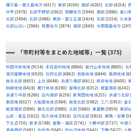
種子島・屋久島地方
(4317)
東部
(4300)
南部
(4283)
北部
(4254)
中予
(3978)
北部平野部
(3962)
飛騨地方
(3944)
南部
(3886)
香川
北部
(3494)
北部
(3486)
東部・富士五湖
(3434)
北部
(3354)
久米
北部山沿い
(2966)
筑豊地方
(2874)
南部
(2669)
与那国島地方
(247
「市町村等をまとめた地域等」一覧 (375)
秋田中央地域
(9154)
本荘由利地域
(8866)
能代山本地域
(8805)
北
湯沢雄勝地域
(6920)
石狩北部
(6862)
岩船地域
(6844)
長岡地域
(6
後志北部
(6655)
上北
(6648)
浜通り南部
(6611)
県央地域
(6600)
柏崎地域
(6418)
鹿行地域
(6390)
留萌北部
(6352)
根室南部
(6342)
浜通り中部
(6286)
庄内南部
(6256)
新発田地域
(6255)
浜通り北部
東部南
(6027)
大船渡地域
(5984)
能登北部
(5982)
三八
(5953)
釜
能登南部
(5890)
嶺北北部
(5880)
北部
(5880)
東葛飾
(5859)
東部
山武・長生
(5822)
佐久地域
(5818)
庄内北部
(5816)
夷隅・安房
(5
下北
(5750)
君津
(5748)
香取・海匝
(5741)
十勝中部
(5737)
中通
渡島西部
(5681)
佐伯市
(5645)
気仙沼地域
(5643)
下関
(5627)
十