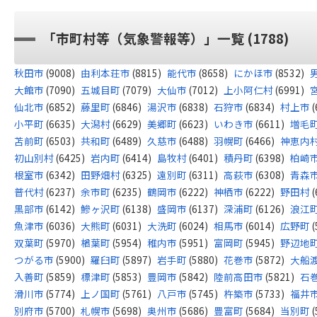
「市町村等（気象警報等）」一覧 (1788)
秋田市
(9008)
由利本荘市
(8815)
能代市
(8658)
にかほ市
(8532)
大館市
(7090)
五城目町
(7079)
大仙市
(7012)
上小阿仁村
(6991)
仙北市
(6852)
藤里町
(6846)
湯沢市
(6838)
石狩市
(6834)
村上市
(
小平町
(6635)
大潟村
(6629)
美郷町
(6623)
いわき市
(6611)
増毛
苫前町
(6503)
共和町
(6489)
久慈市
(6488)
羽幌町
(6466)
神恵内
初山別村
(6425)
岩内町
(6414)
島牧村
(6401)
積丹町
(6398)
柏崎
根室市
(6342)
田野畑村
(6325)
遠別町
(6311)
高萩市
(6308)
青森
普代村
(6237)
余市町
(6235)
鶴岡市
(6222)
神栖市
(6222)
野田村
(
黒部市
(6142)
鰺ヶ沢町
(6138)
盛岡市
(6137)
深浦町
(6126)
浪江
魚津市
(6036)
大熊町
(6031)
大洗町
(6024)
相馬市
(6014)
広野町
(
双葉町
(5970)
楢葉町
(5954)
稚内市
(5951)
富岡町
(5945)
野辺地
つがる市
(5900)
羅臼町
(5897)
岩手町
(5880)
花巻市
(5872)
大船
入善町
(5859)
標津町
(5853)
豊岡市
(5842)
陸前高田市
(5821)
石
滑川市
(5774)
上ノ国町
(5761)
八戸市
(5745)
杵築市
(5733)
福井
別府市
(5700)
札幌市
(5698)
奥州市
(5686)
豊富町
(5684)
当別町
(