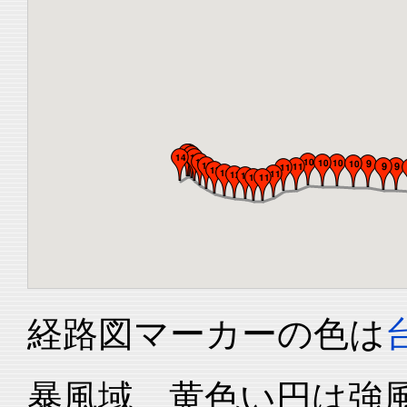
経路図マーカーの色は
暴風域、黄色い円は強