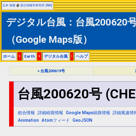
北本 朝展
@
国立情報学研究所 (NII)
デジタル台風：台風200620号 
（Google Maps版）
ホーム
>
Earth
>
デジタル台風
|
ヘルプ
< 台風200619号
台風200620号 (CHE
総合情報
詳細経路情報
Google Maps経路情報
詳細風速情
Animation
Atomフィード
GeoJSON