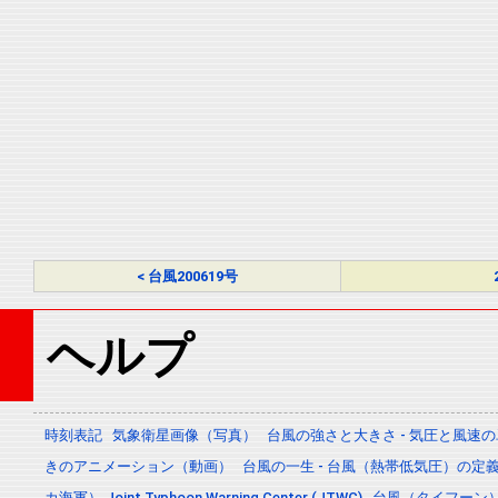
< 台風200619号
ヘルプ
時刻表記
気象衛星画像（写真）
台風の強さと大きさ - 気圧と風速
きのアニメーション（動画）
台風の一生 - 台風（熱帯低気圧）の
カ海軍） Joint Typhoon Warning Center (JTWC)
台風（タイフーン