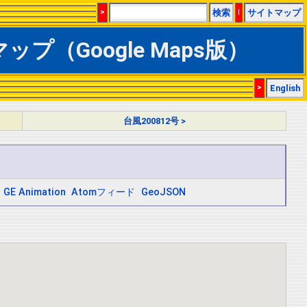
>
検索
|
サイトマップ
ップ（Google Maps版）
>
English
台風200812号 >
GE Animation
Atomフィード
GeoJSON