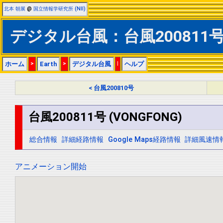
北本 朝展
@
国立情報学研究所 (NII)
デジタル台風：台風200811号 (
ホーム
>
Earth
>
デジタル台風
|
ヘルプ
< 台風200810号
台風200811号 (VONGFONG)
総合情報
詳細経路情報
Google Maps経路情報
詳細風速情
アニメーション開始