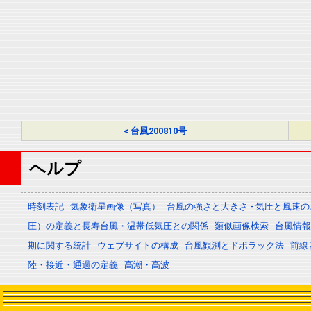
< 台風200810号
ヘルプ
時刻表記
気象衛星画像（写真）
台風の強さと大きさ - 気圧と風速
圧）の定義と長寿台風・温帯低気圧との関係
類似画像検索
台風情報 -
期に関する統計
ウェブサイトの構成
台風観測とドボラック法
前線
陸・接近・通過の定義
高潮・高波