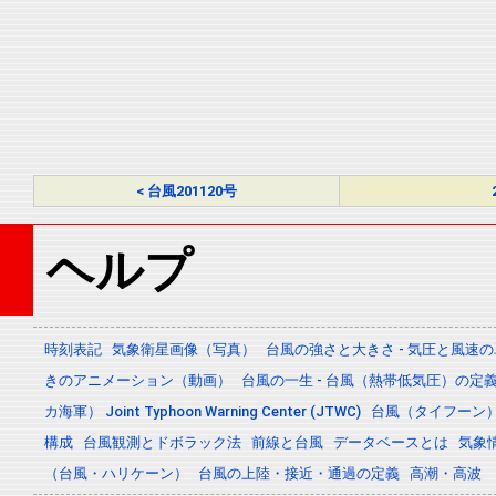
< 台風201120号
ヘルプ
時刻表記
気象衛星画像（写真）
台風の強さと大きさ - 気圧と風速
きのアニメーション（動画）
台風の一生 - 台風（熱帯低気圧）の
カ海軍） Joint Typhoon Warning Center (JTWC)
台風（タイフーン
構成
台風観測とドボラック法
前線と台風
データベースとは
気象
（台風・ハリケーン）
台風の上陸・接近・通過の定義
高潮・高波