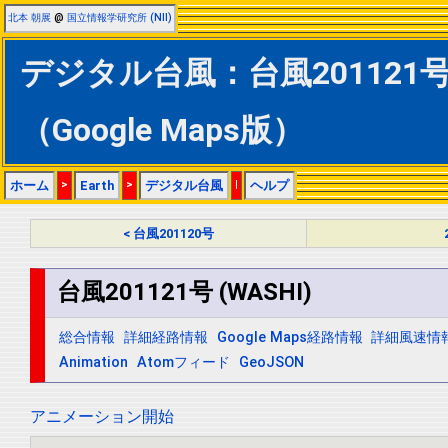
北本 朝展
@
国立情報学研究所 (NII)
デジタル台風：台風201121号 
（Google Maps版）
ホーム
>
Earth
>
デジタル台風
|
ヘルプ
< 台風201120号
台風201121号 (WASHI)
総合情報
詳細経路情報
Google Maps経路情報
詳細風速情
Animation
Atomフィード
GeoJSON
アニメーション開始