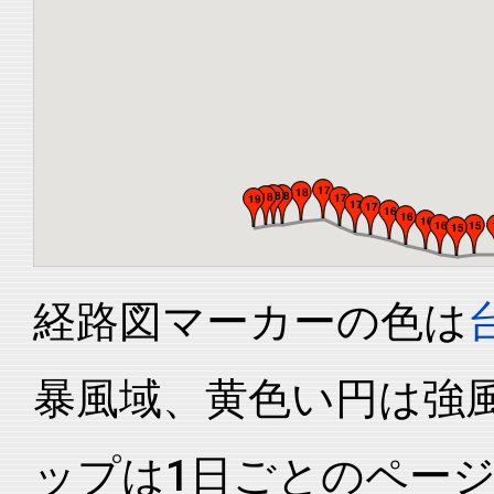
経路図マーカーの色は
暴風域、黄色い円は強
ップは1日ごとのペー