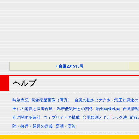
< 台風201510号
ヘルプ
時刻表記
気象衛星画像（写真）
台風の強さと大きさ - 気圧と風速
圧）の定義と長寿台風・温帯低気圧との関係
類似画像検索
台風情報 -
期に関する統計
ウェブサイトの構成
台風観測とドボラック法
前線
陸・接近・通過の定義
高潮・高波