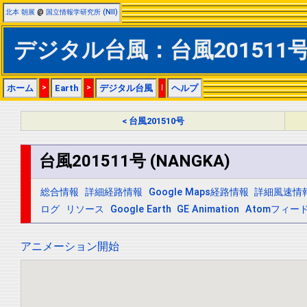
北本 朝展
@
国立情報学研究所 (NII)
デジタル台風：台風201511号 (
ホーム
>
Earth
>
デジタル台風
|
ヘルプ
< 台風201510号
台風201511号 (NANGKA)
総合情報
詳細経路情報
Google Maps経路情報
詳細風速情
ログ
リソース
Google Earth
GE Animation
Atomフィー
アニメーション開始