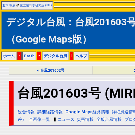
北本 朝展
@
国立情報学研究所 (NII)
デジタル台風：台風201603号 
（Google Maps版）
ホーム
>
Earth
>
デジタル台風
|
ヘルプ
< 台風201602号
台風201603号 (MIRI
総合情報
詳細経路情報
Google Maps経路情報
詳細風速情
差）
全画像一覧
||
ニュース
災害情報
全般台風情報
ブロ