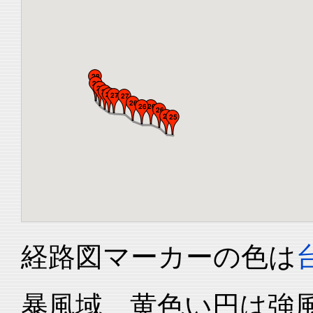
経路図マーカーの色は
暴風域、黄色い円は強