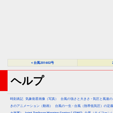
< 台風201602号
ヘルプ
時刻表記
気象衛星画像（写真）
台風の強さと大きさ - 気圧と風速
きのアニメーション（動画）
台風の一生 - 台風（熱帯低気圧）の
カ海軍） Joint Typhoon Warning Center (JTWC)
台風（タイフーン