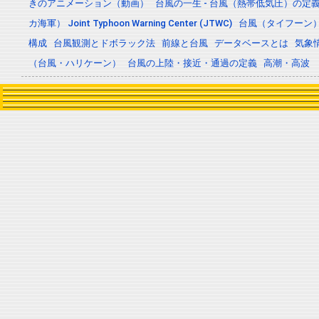
きのアニメーション（動画）
台風の一生 - 台風（熱帯低気圧）の
カ海軍） Joint Typhoon Warning Center (JTWC)
台風（タイフーン
構成
台風観測とドボラック法
前線と台風
データベースとは
気象
（台風・ハリケーン）
台風の上陸・接近・通過の定義
高潮・高波