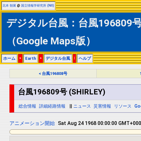
北本 朝展
@
国立情報学研究所 (NII)
デジタル台風：台風196809号 (
（Google Maps版）
ホーム
>
Earth
>
デジタル台風
|
ヘルプ
< 台風196808号
台風196809号 (SHIRLEY)
総合情報
詳細経路情報
||
ニュース
災害情報
リソース
Go
アニメーション開始
Sat Aug 24 1968 00:00:00 GMT+0000