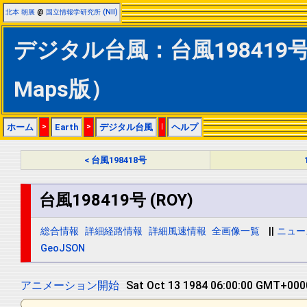
北本 朝展
@
国立情報学研究所 (NII)
デジタル台風：台風198419号 (
Maps版）
ホーム
>
Earth
>
デジタル台風
|
ヘルプ
< 台風198418号
台風198419号 (ROY)
総合情報
詳細経路情報
詳細風速情報
全画像一覧
||
ニュー
GeoJSON
アニメーション開始
Sat Oct 13 1984 12:00:00 GMT+0000