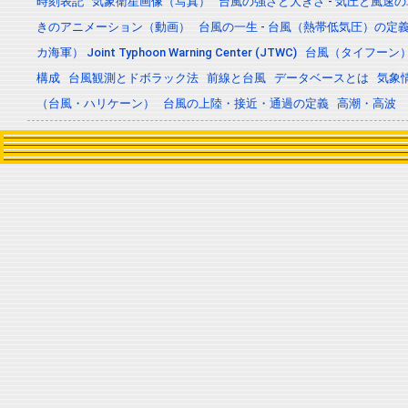
時刻表記
気象衛星画像（写真）
台風の強さと大きさ - 気圧と風速
きのアニメーション（動画）
台風の一生 - 台風（熱帯低気圧）の
カ海軍） Joint Typhoon Warning Center (JTWC)
台風（タイフーン
構成
台風観測とドボラック法
前線と台風
データベースとは
気象
（台風・ハリケーン）
台風の上陸・接近・通過の定義
高潮・高波