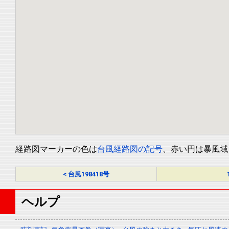
経路図マーカーの色は
台風経路図の記号
、赤い円は暴風域
< 台風198418号
ヘルプ