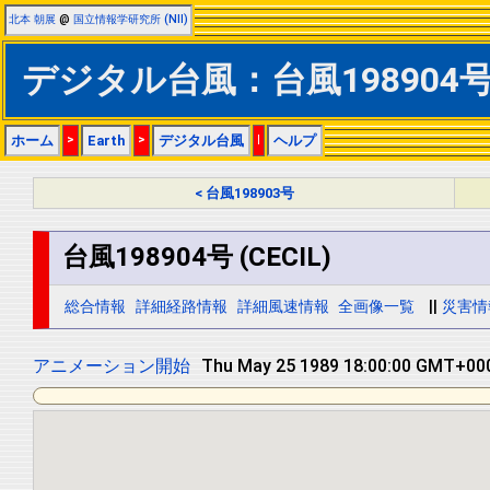
北本 朝展
@
国立情報学研究所 (NII)
デジタル台風：台風198904号 (C
ホーム
>
Earth
>
デジタル台風
|
ヘルプ
< 台風198903号
台風198904号 (CECIL)
総合情報
詳細経路情報
詳細風速情報
全画像一覧
||
災害情
アニメーション開始
Fri May 26 1989 06:00:00 GMT+0000