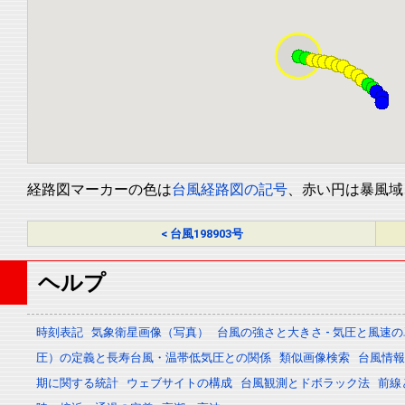
経路図マーカーの色は
台風経路図の記号
、赤い円は暴風域
< 台風198903号
ヘルプ
時刻表記
気象衛星画像（写真）
台風の強さと大きさ - 気圧と風速
圧）の定義と長寿台風・温帯低気圧との関係
類似画像検索
台風情報 -
期に関する統計
ウェブサイトの構成
台風観測とドボラック法
前線