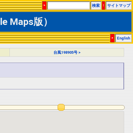
>
検索
|
サイトマップ
e Maps版）
>
English
台風198905号 >
N