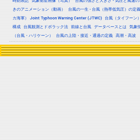
時刻表記
気象衛星画像（写真）
台風の強さと大きさ - 気圧と風速
きのアニメーション（動画）
台風の一生 - 台風（熱帯低気圧）の
カ海軍） Joint Typhoon Warning Center (JTWC)
台風（タイフーン
構成
台風観測とドボラック法
前線と台風
データベースとは
気象
（台風・ハリケーン）
台風の上陸・接近・通過の定義
高潮・高波