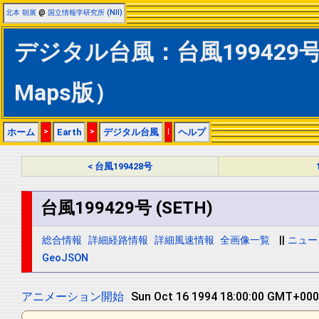
北本 朝展
@
国立情報学研究所 (NII)
デジタル台風：台風199429号 (
Maps版）
ホーム
>
Earth
>
デジタル台風
|
ヘルプ
< 台風199428号
台風199429号 (SETH)
総合情報
詳細経路情報
詳細風速情報
全画像一覧
||
ニュー
GeoJSON
アニメーション開始
Sun Oct 16 1994 18:00:00 GMT+0000