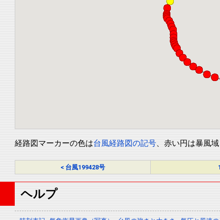
経路図マーカーの色は
台風経路図の記号
、赤い円は暴風域
< 台風199428号
ヘルプ