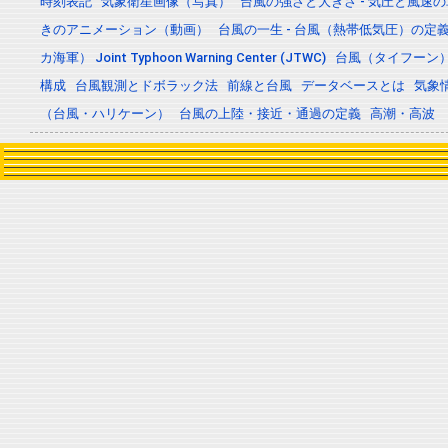
時刻表記
気象衛星画像（写真）
台風の強さと大きさ - 気圧と風速
きのアニメーション（動画）
台風の一生 - 台風（熱帯低気圧）の
カ海軍） Joint Typhoon Warning Center (JTWC)
台風（タイフーン
構成
台風観測とドボラック法
前線と台風
データベースとは
気象
（台風・ハリケーン）
台風の上陸・接近・通過の定義
高潮・高波