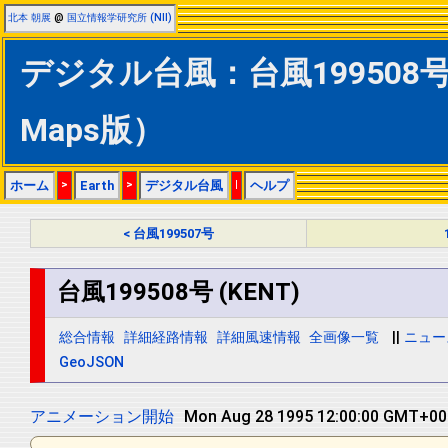
北本 朝展
@
国立情報学研究所 (NII)
デジタル台風：台風199508号 (
Maps版）
ホーム
>
Earth
>
デジタル台風
|
ヘルプ
< 台風199507号
台風199508号 (KENT)
総合情報
詳細経路情報
詳細風速情報
全画像一覧
||
ニュー
GeoJSON
アニメーション開始
Tue Aug 29 1995 00:00:00 GMT+0000