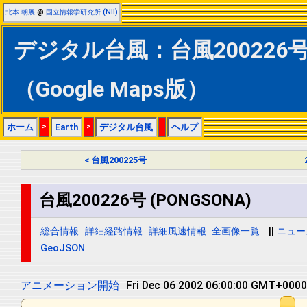
北本 朝展
@
国立情報学研究所 (NII)
デジタル台風：台風200226号 (
（Google Maps版）
ホーム
>
Earth
>
デジタル台風
|
ヘルプ
< 台風200225号
台風200226号 (PONGSONA)
総合情報
詳細経路情報
詳細風速情報
全画像一覧
||
ニュー
GeoJSON
アニメーション開始
Fri Dec 06 2002 18:00:00 GMT+0000