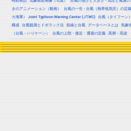
時刻表記
気象衛星画像（写真）
台風の強さと大きさ - 気圧と風速
きのアニメーション（動画）
台風の一生 - 台風（熱帯低気圧）の
カ海軍） Joint Typhoon Warning Center (JTWC)
台風（タイフーン
構成
台風観測とドボラック法
前線と台風
データベースとは
気象
（台風・ハリケーン）
台風の上陸・接近・通過の定義
高潮・高波