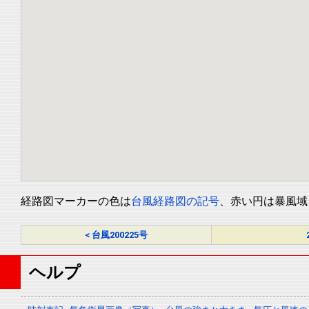
経路図マーカーの色は
台風経路図の記号
、赤い円は暴風域
< 台風200225号
ヘルプ