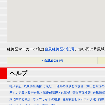
経路図マーカーの色は
台風経路図の記号
、赤い円は暴風域
< 台風200311号
ヘルプ
時刻表記
気象衛星画像（写真）
台風の強さと大きさ - 気圧と風速
圧）の定義と長寿台風・温帯低気圧との関係
類似画像検索
台風情報 -
期に関する統計
ウェブサイトの構成
台風観測とドボラック法
前線