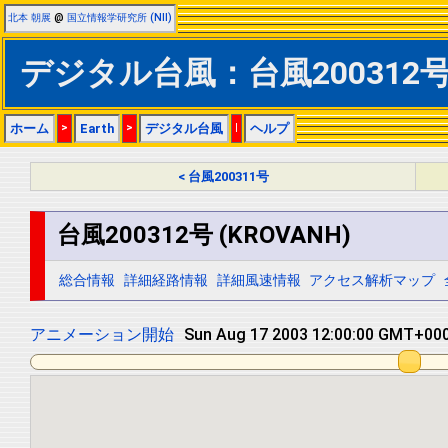
北本 朝展
@
国立情報学研究所 (NII)
デジタル台風：台風200312号 (
ホーム
>
Earth
>
デジタル台風
|
ヘルプ
< 台風200311号
台風200312号 (KROVANH)
総合情報
詳細経路情報
詳細風速情報
アクセス解析マップ
アニメーション開始
Mon Aug 18 2003 00:00:00 GMT+000