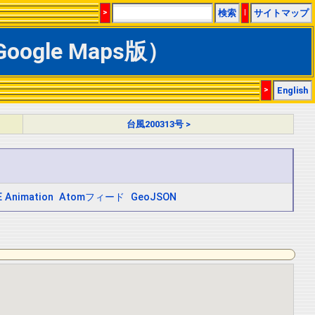
>
検索
|
サイトマップ
ogle Maps版）
>
English
台風200313号 >
 Animation
Atomフィード
GeoJSON