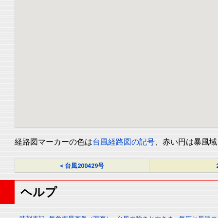
経路図マーカーの色は
台風経路図の記号
、赤い円は暴風域
< 台風200429号
ヘルプ