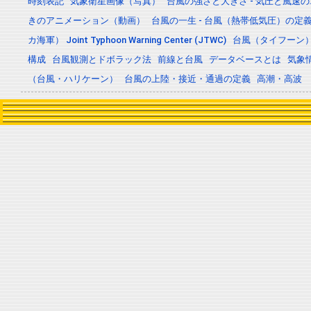
時刻表記
気象衛星画像（写真）
台風の強さと大きさ - 気圧と風速
きのアニメーション（動画）
台風の一生 - 台風（熱帯低気圧）の
カ海軍） Joint Typhoon Warning Center (JTWC)
台風（タイフーン
構成
台風観測とドボラック法
前線と台風
データベースとは
気象
（台風・ハリケーン）
台風の上陸・接近・通過の定義
高潮・高波