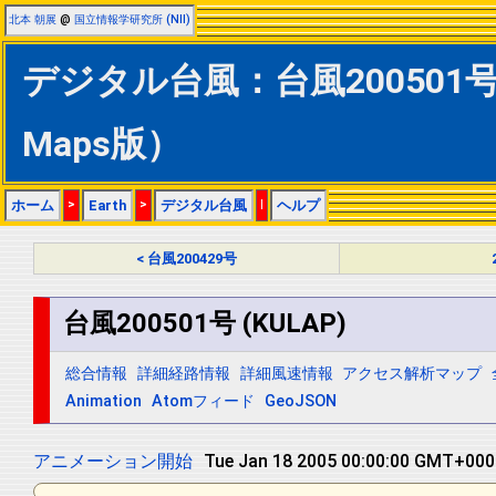
北本 朝展
@
国立情報学研究所 (NII)
デジタル台風：台風200501号 (
Maps版）
ホーム
>
Earth
>
デジタル台風
|
ヘルプ
< 台風200429号
台風200501号 (KULAP)
総合情報
詳細経路情報
詳細風速情報
アクセス解析マップ
Animation
Atomフィード
GeoJSON
アニメーション開始
Tue Jan 18 2005 12:00:00 GMT+0000