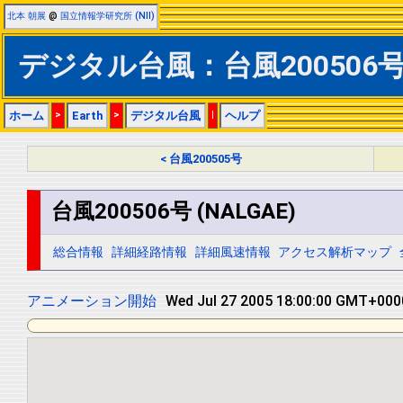
北本 朝展
@
国立情報学研究所 (NII)
デジタル台風：台風200506号 (
ホーム
>
Earth
>
デジタル台風
|
ヘルプ
< 台風200505号
台風200506号 (NALGAE)
総合情報
詳細経路情報
詳細風速情報
アクセス解析マップ
アニメーション開始
Wed Jul 27 2005 18:00:00 GMT+0000