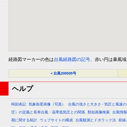
経路図マーカーの色は
台風経路図の記号
、赤い円は暴風域
< 台風200505号
ヘルプ
時刻表記
気象衛星画像（写真）
台風の強さと大きさ - 気圧と風速
圧）の定義と長寿台風・温帯低気圧との関係
類似画像検索
台風情報 -
期に関する統計
ウェブサイトの構成
台風観測とドボラック法
前線