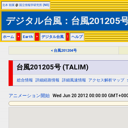
北本 朝展
@
国立情報学研究所 (NII)
デジタル台風：台風201205号 (
ホーム
>
Earth
>
デジタル台風
|
ヘルプ
< 台風201204号
台風201205号 (TALIM)
総合情報
詳細経路情報
詳細風速情報
アクセス解析マップ
アニメーション開始
Wed Jun 20 2012 12:00:00 GMT+000