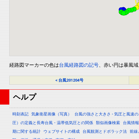
経路図マーカーの色は
台風経路図の記号
、赤い円は暴風域
< 台風201204号
ヘルプ
時刻表記
気象衛星画像（写真）
台風の強さと大きさ - 気圧と風速
圧）の定義と長寿台風・温帯低気圧との関係
類似画像検索
台風情報 -
期に関する統計
ウェブサイトの構成
台風観測とドボラック法
前線