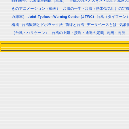
時刻表記
気象衛星画像（写真）
台風の強さと大きさ - 気圧と風速
きのアニメーション（動画）
台風の一生 - 台風（熱帯低気圧）の
カ海軍） Joint Typhoon Warning Center (JTWC)
台風（タイフーン
構成
台風観測とドボラック法
前線と台風
データベースとは
気象
（台風・ハリケーン）
台風の上陸・接近・通過の定義
高潮・高波