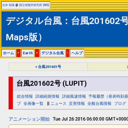
北本 朝展
@
国立情報学研究所 (NII)
デジタル台風：台風201602号 (
Maps版）
ホーム
>
Earth
>
デジタル台風
|
ヘルプ
< 台風201601号
台風201602号 (LUPIT)
総合情報
詳細経路情報
詳細風速情報
予報履歴（発表時刻
プ
全画像一覧
||
ニュース
災害情報
全般台風情報
ブログ
アニメーション開始
Tue Jul 26 2016 06:00:00 GMT+0000