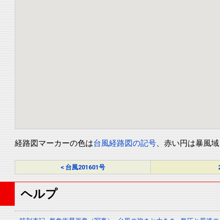
経路図マーカーの色は
台風経路図の記号
、赤い円は暴風域
< 台風201601号
ヘルプ