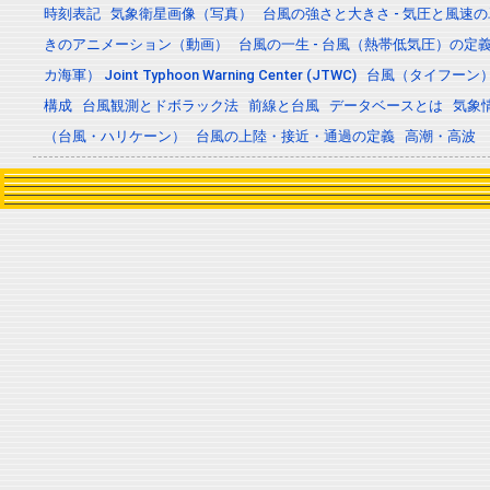
時刻表記
気象衛星画像（写真）
台風の強さと大きさ - 気圧と風速
きのアニメーション（動画）
台風の一生 - 台風（熱帯低気圧）の
カ海軍） Joint Typhoon Warning Center (JTWC)
台風（タイフーン
構成
台風観測とドボラック法
前線と台風
データベースとは
気象
（台風・ハリケーン）
台風の上陸・接近・通過の定義
高潮・高波