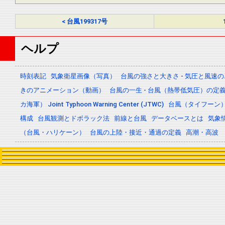
< 台風199317号
ヘルプ
時刻表記
気象衛星画像（写真）
台風の強さと大きさ - 気圧と風速
きのアニメーション（動画）
台風の一生 - 台風（熱帯低気圧）の
カ海軍） Joint Typhoon Warning Center (JTWC)
台風（タイフーン
構成
台風観測とドボラック法
前線と台風
データベースとは
気象
（台風・ハリケーン）
台風の上陸・接近・通過の定義
高潮・高波