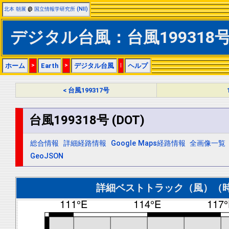
北本 朝展
@
国立情報学研究所 (NII)
デジタル台風：台風199318号 
ホーム
>
Earth
>
デジタル台風
|
ヘルプ
< 台風199317号
台風199318号 (DOT)
総合情報
詳細経路情報
Google Maps経路情報
全画像一覧
GeoJSON
詳細ベストトラック（風）（時間