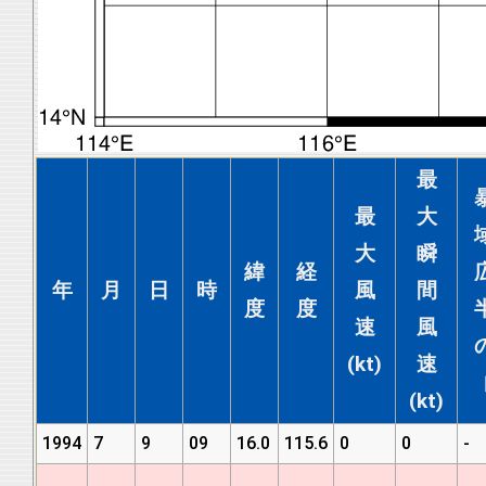
最
最
大
大
瞬
緯
経
年
月
日
時
風
間
度
度
速
風
(kt)
速
(kt)
1994
7
9
09
16.0
115.6
0
0
-