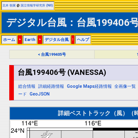
北本 朝展
@
国立情報学研究所 (NII)
デジタル台風：台風199406号 (
ホーム
>
Earth
>
デジタル台風
|
ヘルプ
< 台風199405号
台風199406号 (VANESSA)
総合情報
詳細経路情報
Google Maps経路情報
全画像一覧
ード
GeoJSON
詳細ベストトラック（風）（時間