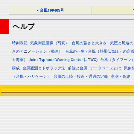
< 台風199405号
ヘルプ
時刻表記
気象衛星画像（写真）
台風の強さと大きさ - 気圧と風速
きのアニメーション（動画）
台風の一生 - 台風（熱帯低気圧）の
カ海軍） Joint Typhoon Warning Center (JTWC)
台風（タイフーン
構成
台風観測とドボラック法
前線と台風
データベースとは
気象
（台風・ハリケーン）
台風の上陸・接近・通過の定義
高潮・高波