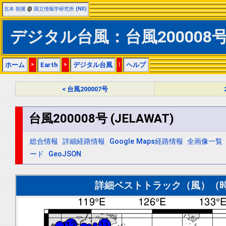
北本 朝展
@
国立情報学研究所 (NII)
デジタル台風：台風200008号 (
ホーム
>
Earth
>
デジタル台風
|
ヘルプ
< 台風200007号
台風200008号 (JELAWAT)
総合情報
詳細経路情報
Google Maps経路情報
全画像一覧
ード
GeoJSON
詳細ベストトラック（風）（時間