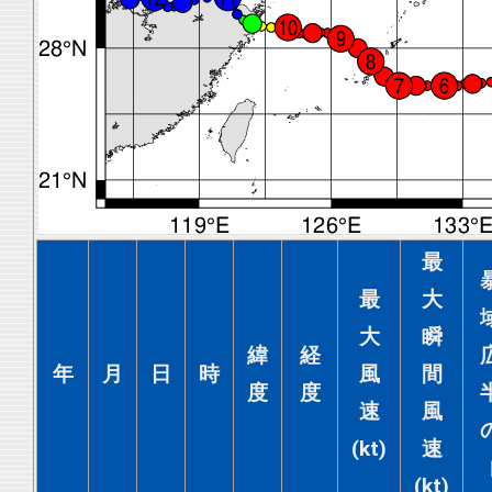
最
最
大
大
瞬
緯
経
年
月
日
時
風
間
度
度
速
風
(kt)
速
(kt)