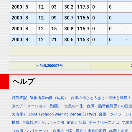
2000
8
12
03
30.2
117.3
0
0
-
2000
8
12
09
30.7
116.6
0
0
-
2000
8
12
15
30.8
115.9
0
0
-
2000
8
12
21
30.6
115.3
0
0
-
< 台風200007号
ヘルプ
時刻表記
気象衛星画像（写真）
台風の強さと大きさ - 気圧と風速
きのアニメーション（動画）
台風の一生 - 台風（熱帯低気圧）の
カ海軍） Joint Typhoon Warning Center (JTWC)
台風（タイフーン
構成
台風観測とドボラック法
前線と台風
データベースとは
気象
（台風・ハリケーン）
台風の上陸・接近・通過の定義
高潮・高波