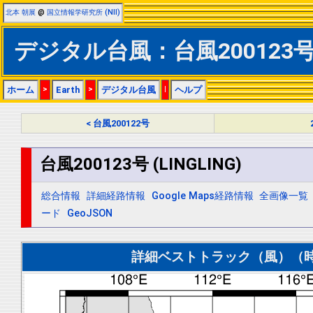
北本 朝展
@
国立情報学研究所 (NII)
デジタル台風：台風200123号 (
ホーム
>
Earth
>
デジタル台風
|
ヘルプ
< 台風200122号
台風200123号 (LINGLING)
総合情報
詳細経路情報
Google Maps経路情報
全画像一覧
ード
GeoJSON
詳細ベストトラック（風）（時間