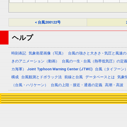
< 台風200122号
ヘルプ
時刻表記
気象衛星画像（写真）
台風の強さと大きさ - 気圧と風速
きのアニメーション（動画）
台風の一生 - 台風（熱帯低気圧）の
カ海軍） Joint Typhoon Warning Center (JTWC)
台風（タイフーン
構成
台風観測とドボラック法
前線と台風
データベースとは
気象
（台風・ハリケーン）
台風の上陸・接近・通過の定義
高潮・高波