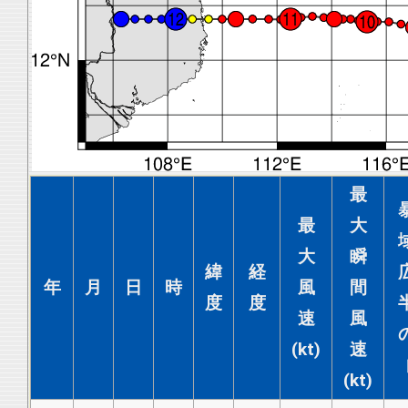
最
最
大
大
瞬
緯
経
年
月
日
時
風
間
度
度
速
風
(kt)
速
(kt)