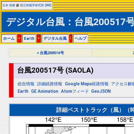
北本 朝展
@
国立情報学研究所 (NII)
デジタル台風：台風200517号 
ホーム
>
Earth
>
デジタル台風
|
ヘルプ
< 台風200516号
台風200517号 (SAOLA)
総合情報
詳細経路情報
Google Maps経路情報
アクセス解
Earth
GE Animation
Atomフィード
GeoJSON
詳細ベストトラック（風）（時間