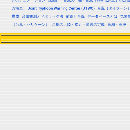
きのアニメーション（動画）
台風の一生 - 台風（熱帯低気圧）の
カ海軍） Joint Typhoon Warning Center (JTWC)
台風（タイフーン
構成
台風観測とドボラック法
前線と台風
データベースとは
気象
（台風・ハリケーン）
台風の上陸・接近・通過の定義
高潮・高波