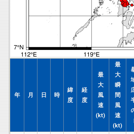
最
最
大
大
瞬
緯
経
年
月
日
時
風
間
度
度
速
風
(kt)
速
(kt)