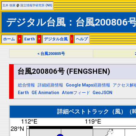
北本 朝展
@
国立情報学研究所 (NII)
デジタル台風：台風200806号 (
ホーム
>
Earth
>
デジタル台風
|
ヘルプ
< 台風200805号
台風200806号 (FENGSHEN)
総合情報
詳細経路情報
Google Maps経路情報
アクセス解
Earth
GE Animation
Atomフィード
GeoJSON
詳細ベストトラック（風）（時間