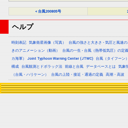
< 台風200805号
ヘルプ
時刻表記
気象衛星画像（写真）
台風の強さと大きさ - 気圧と風速
きのアニメーション（動画）
台風の一生 - 台風（熱帯低気圧）の
カ海軍） Joint Typhoon Warning Center (JTWC)
台風（タイフーン
構成
台風観測とドボラック法
前線と台風
データベースとは
気象
（台風・ハリケーン）
台風の上陸・接近・通過の定義
高潮・高波