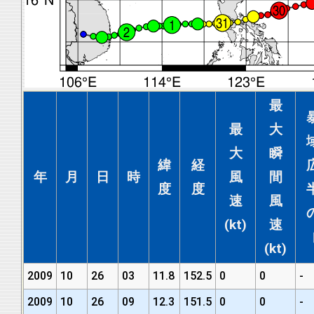
最
最
大
大
瞬
緯
経
年
月
日
時
風
間
度
度
速
風
(kt)
速
(kt)
2009
10
26
03
11.8
152.5
0
0
-
2009
10
26
09
12.3
151.5
0
0
-