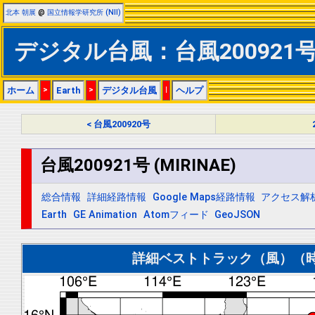
北本 朝展
@
国立情報学研究所 (NII)
デジタル台風：台風200921号 (
ホーム
>
Earth
>
デジタル台風
|
ヘルプ
< 台風200920号
台風200921号 (MIRINAE)
総合情報
詳細経路情報
Google Maps経路情報
アクセス解
Earth
GE Animation
Atomフィード
GeoJSON
詳細ベストトラック（風）（時間